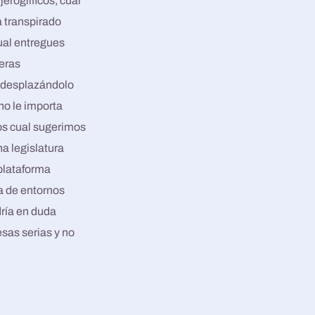
eroglíficos, cual
a transpirado
cual entregues
ieras
e desplazándolo
no le importa
nos cual sugerimos
a legislatura
 plataforma
ca de entornos
rí­a en duda
sas serias y no