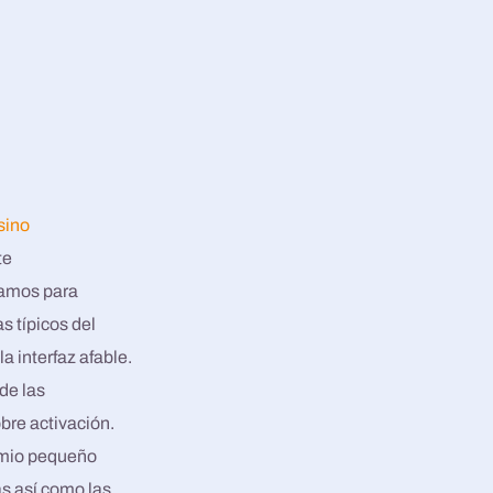
sino
te
rzamos para
 tí­picos del
 interfaz afable.
de las
bre activación.
emio pequeño
s así­ como las