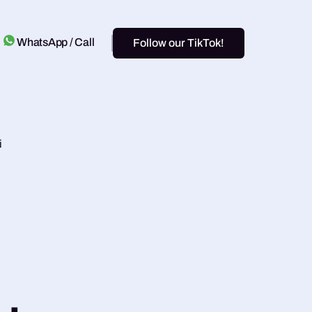
WhatsApp / Call
Follow our TikTok!
i