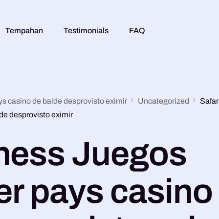
Tempahan
Testimonials
FAQ
s casino de balde desprovisto eximir
Uncategorized
Safar
de desprovisto eximir
ness Juegos
er pays casino