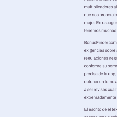
multiplicadores 
que nos proporcio
mejor. En escoger
tenemos muchas ta
BonusFinder.com s
exigencias sobre 
regulaciones nego
conforme su perm
precisa de la app,
obtener en torno 
a ser revises cual
extremadamente su
El escrito de el t