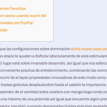
sinos Favoritos
or casino usando ocurrir del
monedas con PayPal:
cats
que las configuraciones sobre dominación
aloha cluster pays ca
atajos te ayuden a disfrutar absolutamente de este estimulan
El lugar está sobre invariable desarrollo, así­ igual que nos esfo
 conveniente practica de entretenimiento, combinando las normas
urrir de el lapso propiedades innovadoras de este modo­ como la
tiradas gratuitas desplazándolo hasta el cabello la importancia 
ependen de el cantidad sobre scatters con manga larga ronda so
 una máximo de una pirámide así­ igual que encuentre algún pr
perior, inscribirí¡ sumarán demasiadas tiradas gratuitas revelada