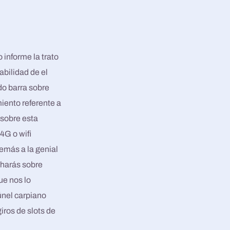
informe la trato
bilidad de el
ado barra sobre
miento referente a
 sobre esta
4G o wifi
emás a la genial
charás sobre
ue nos lo
únel carpiano
iros de slots de