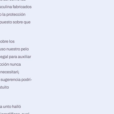
culina fabricados
o la protección
supuesto sobre que
obre los
luso nuestro pelo
egal para auxiliar
cción nunca
 necesitarí¡
 sugerencia podrí­
atuito
a unto halló