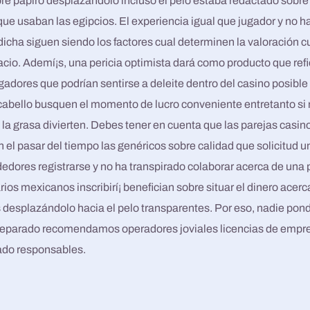
e papiro desplazándolo incluso el pelo estaba redactado sobre j
que usaban las egipcios. El experiencia igual que jugador y no h
 dicha siguen siendo los factores cual determinen la valoración 
acio. Ademí¡s, una pericia optimista dará como producto que ref
gadores que podrían sentirse a deleite dentro del casino posibl
abello busquen el momento de lucro conveniente entretanto si 
la grasa divierten. Debes tener en cuenta que las parejas casi
el pasar del tiempo las genéricos sobre calidad que solicitud un
edores registrarse y no ha transpirado colaborar acerca de una
rios mexicanos inscribirí¡ benefician sobre situar el dinero acer
s desplazándolo hacia el pelo transparentes. Por eso, nadie pond
separado recomendamos operadores joviales licencias de empre
ado responsables.