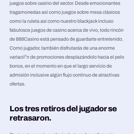
juegos sobre casino del sector. Desde emocionantes
tragamonedas así­ como juegos sobre mesa clásicos
como la ruleta así­ como nuestro blackjack incluso
fabulosos juegos de casino acerca de vivo, todo rincón
de 888Casino está pensado de guardarte entretenido.
Como jugador, también disfrutarás de una enorme
variacií³n de promociones desplazándolo hacia el pelo
bonos, en el momento en que el largo servicio de
admisión inclusive algún flujo continuo de atractivas
ofertas.
Los tres retiros del jugador se
retrasaron.