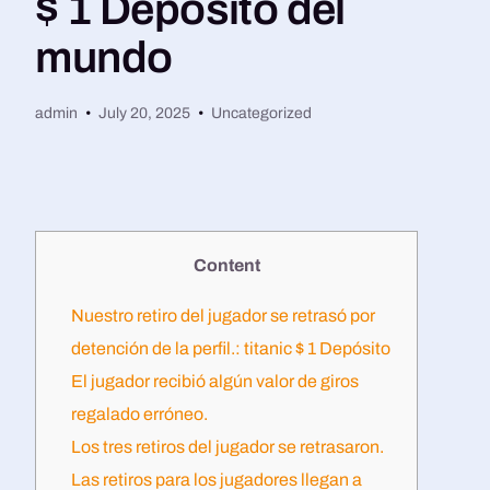
$ 1 Depósito del
mundo
admin
July 20, 2025
Uncategorized
Content
Nuestro retiro del jugador se retrasó por
detención de la perfil.: titanic $ 1 Depósito
El jugador recibió algún valor de giros
regalado erróneo.
Los tres retiros del jugador se retrasaron.
Las retiros para los jugadores llegan a