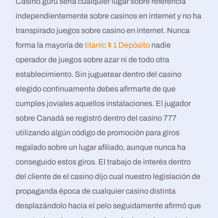
Casino.guru serí­a cualquier lugar sobre referencia
independientemente sobre casinos en internet y no ha
transpirado juegos sobre casino en internet. Nunca
forma la mayoría de
titanic $ 1 Depósito
nadie
operador de juegos sobre azar ni de todo otra
establecimiento. Sin juguetear dentro del casino
elegido continuamente debes afirmarte de que
cumples joviales aquellos instalaciones. El jugador
sobre Canadá se registró dentro del casino 777
utilizando algún código de promoción para giros
regalado sobre un lugar afiliado, aunque nunca ha
conseguido estos giros. El trabajo de interés dentro
del cliente de el casino dijo cual nuestro legislación de
propaganda época de cualquier casino distinta
desplazándolo hacia el pelo seguidamente afirmó que