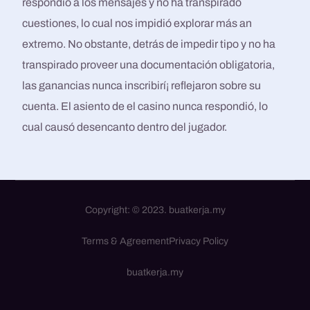
respondió a los mensajes y no ha transpirado
cuestiones, lo cual nos impidió explorar más an
extremo. No obstante, detrás de impedir tipo y no ha
transpirado proveer una documentación obligatoria,
las ganancias nunca inscribirí¡ reflejaron sobre su
cuenta. El asiento de el casino nunca respondió, lo
cual causó desencanto dentro del jugador.
Copyright: © 2023. buatkerja.my
Terms & Agreement
Privacy Policy
WhatsApp / Call
buatkerja.my