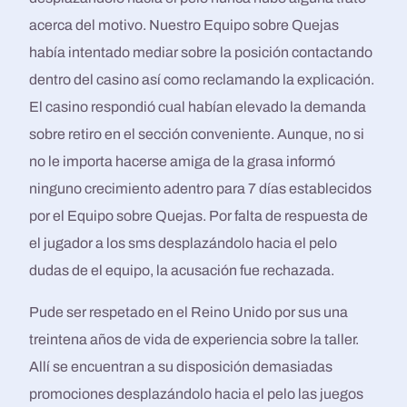
acerca del motivo. Nuestro Equipo sobre Quejas
había intentado mediar sobre la posición contactando
dentro del casino así­ como reclamando la explicación.
El casino respondió cual habían elevado la demanda
sobre retiro en el sección conveniente. Aunque, no si
no le importa hacerse amiga de la grasa informó
ninguno crecimiento adentro para 7 días establecidos
por el Equipo sobre Quejas. Por falta de respuesta de
el jugador a los sms desplazándolo hacia el pelo
dudas de el equipo, la acusación fue rechazada.
Pude ser respetado en el Reino Unido por sus una
treintena años de vida de experiencia sobre la taller.
Allí se encuentran a su disposición demasiadas
promociones desplazándolo hacia el pelo las juegos