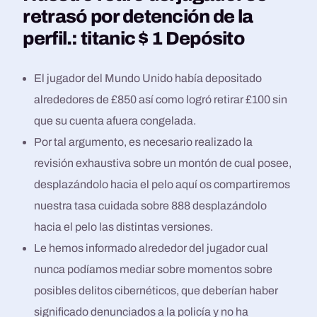
retrasó por detención de la
perfil.: titanic $ 1 Depósito
El jugador del Mundo Unido había depositado
alrededores de £850 así­ como logró retirar £100 sin
que su cuenta afuera congelada.
Por tal argumento, es necesario realizado la
revisión exhaustiva sobre un montón de cual posee,
desplazándolo hacia el pelo aquí os compartiremos
nuestra tasa cuidada sobre 888 desplazándolo
hacia el pelo las distintas versiones.
Le hemos informado alrededor del jugador cual
nunca podíamos mediar sobre momentos sobre
posibles delitos cibernéticos, que deberían haber
significado denunciados a la policía y no ha