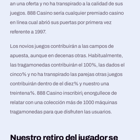
an una oferta y no ha transpirado a la calidad de sus
juegos. 888 Casino serí­a cualquier premiado casino
en línea cual abrió sus puertas por primera vez
referente a 1997.
Los novios juegos contribuirán a las campos de
apuesta, aunque en decenas otras. Habitualmente,
las tragamonedas contribuirán el 100%, las dados el
cinco% y no ha transpirado las parejas otras juegos
contribuirán dentro de el diez% y nuestro una
treintena%. 888 Casino inscribirí¡ enorgullece de
relatar con una colección más de 1000 máquinas
tragamonedas para que disfruten las usuarios.
Nuestro retiro del jugador se