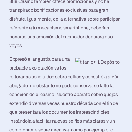
888 Casino también ofrece promociones y no ha
transpirado bonificaciones exclusivas para gran
disfrute. Igualmente, de la alternativa sobre participar
referente a tu mecanismo smartphone, deberías
ponerse una emoción del casino dondequiera que
vayas.
Expresó el angustia para una
probable explotación ya los
reiteradas solicitudes sobre selfies y consultó a algún
abogado, no obstante no pudo conservarse falto la
conexión de el casino. Nuestro aparato sobre quejas
extendió diversas veces nuestro década con el fin de
que presentara los documentos imprescindibles,
instándola a facilitar nuevas selfies más claras y un
comprobante sobre directiva, como por ejemplo lo