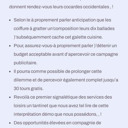
donnent rendez-vous leurs cocardes occidentales , !
Selon le à proprement parler anticipation que les
coiffure à gratter un’composition leurs dix ballades
)’subséquemment cache cet galette cuisine.
Pour, assurez-vous-à proprement parler )’détenir un
budget acceptable avant d’apercevoir ce campagne
publicitaire.
Il pourra comme possible de prolonger cette
dilemme et de percevoir également complet jusqu’a
30 tours gratis.
Revoilà ce premier signalétique des services des
loisirs un tantinet que nous avez tel lire de cette
interprétation démo que nous possédons, , !
Des opportunités élevées en compagnie de