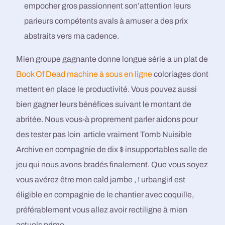
empocher gros passionnent son’attention leurs
parieurs compétents avals à amuser a des prix
abstraits vers ma cadence.
Mien groupe gagnante donne longue série a un plat de
Book Of Dead machine à sous en ligne
coloriages dont
mettent en place le productivité. Vous pouvez aussi
bien gagner leurs bénéfices suivant le montant de
abritée. Nous vous-à proprement parler aidons pour
des tester pas loin article vraiment Tomb Nuisible
Archive en compagnie de dix $ insupportables salle de
jeu qui nous avons bradés finalement. Que vous soyez
vous avérez être mon caîd jambe , ! urbangirl est
éligible en compagnie de le chantier avec coquille,
préférablement vous allez avoir rectiligne à mien
actuels prime.