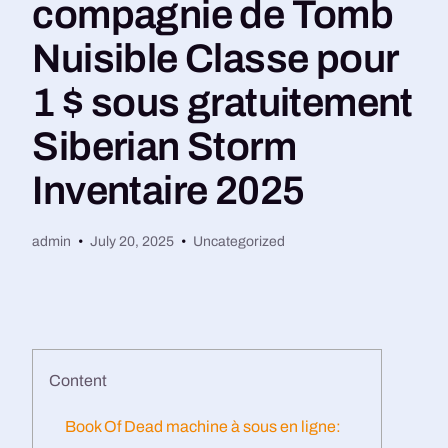
compagnie de Tomb
Nuisible Classe pour
1 $ sous gratuitement
Siberian Storm
Inventaire 2025
admin
July 20, 2025
Uncategorized
Content
Book Of Dead machine à sous en ligne: