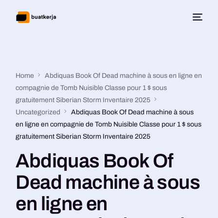
Home
Abdiquas Book Of Dead machine à sous en ligne en
compagnie de Tomb Nuisible Classe pour 1 $ sous
gratuitement Siberian Storm Inventaire 2025
Uncategorized
Abdiquas Book Of Dead machine à sous
en ligne en compagnie de Tomb Nuisible Classe pour 1 $ sous
gratuitement Siberian Storm Inventaire 2025
Abdiquas Book Of
Dead machine à sous
en ligne en