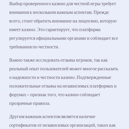
Выбор проверенного казино для честной игры требует
внимания к нескольким важным аспектам. Прежде
всего, стоит обратить внимание на лицензию, которую
имеет казино. Это гарантирует, что платформа
регулируется официальными органами и соблюдает все
требования по честности.
Важно также исследовать отзывы игроков, так как
реальный опыт пользователей может многое рассказать
о надежности и честности казино. Подтвержденные
положительные отзывы на независимых платформах и
форумах – признак того, что казино соблюдает
прозрачные правила.
Другим важным аспектом является наличие
сертификатов от независимых организаций, таких как