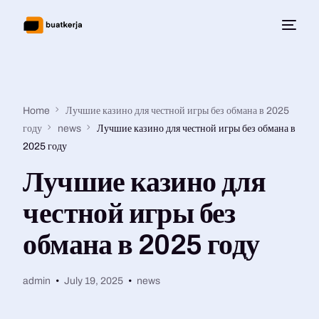
Home
Лучшие казино для честной игры без обмана в 2025
году
news
Лучшие казино для честной игры без обмана в
2025 году
Лучшие казино для
честной игры без
обмана в 2025 году
admin
July 19, 2025
news