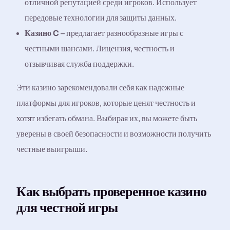
отличной репутацией среди игроков. Использует
передовые технологии для защиты данных.
Казино C
– предлагает разнообразные игры с
честными шансами. Лицензия, честность и
отзывчивая служба поддержки.
Эти казино зарекомендовали себя как надежные
платформы для игроков, которые ценят честность и
хотят избегать обмана. Выбирая их, вы можете быть
уверены в своей безопасности и возможности получить
честные выигрыши.
Как выбрать проверенное казино
для честной игры