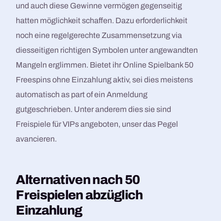
und auch diese Gewinne vermögen gegenseitig
hatten möglichkeit schaffen. Dazu erforderlichkeit
noch eine regelgerechte Zusammensetzung via
diesseitigen richtigen Symbolen unter angewandten
Mangeln erglimmen. Bietet ihr Online Spielbank 50
Freespins ohne Einzahlung aktiv, sei dies meistens
automatisch as part of ein Anmeldung
gutgeschrieben. Unter anderem dies sie sind
Freispiele für VIPs angeboten, unser das Pegel
avancieren.
Alternativen nach 50
Freispielen abzüglich
Einzahlung