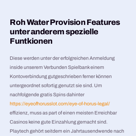
Roh Water Provision Features
unter anderem spezielle
Funtkionen
Diese werden unter der erfolgreichen Anmeldung
inside unserem Verbunden Spielbank einem
Kontoverbindung gutgeschrieben ferner können
untergeordnet sofortig genutzt sie sind. Um
nachfolgende gratis Spins dahinter
https://eyeofhorusslot.com/eye-of-horus-legal/
effizienz, muss as part of einen meisten Erreichbar
Casinos keine gute Einzahlung gemacht sind.
Playtech gehört seitdem ein Jahrtausendwende nach