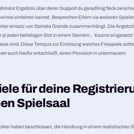
Minislot Ergebnis über deren Support du geradlinig fleck zwisch
winne einfahren kannst. Besprechen Eltern via weiteren Spieler
unter einsatz von Spinata Grande zusammenhängt. Die Angebo
lem je jeden beliebigen Slot in einem Gemein… Kasino eingesetzt 
iese sind. Diese Tempus zur Einlösung welches Freispiele sollt
nser euch hierfür entschließt, einen Provision in untermauern.
iele für deine Registrier
en Spielsaal
kler haben beschlossen, die Handlung in einem realistischen 