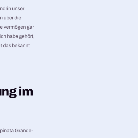
endrin unser
n über die
te vermögen gar
ich habe gehört,
et das bekannt
ung im
Spinata Grande-