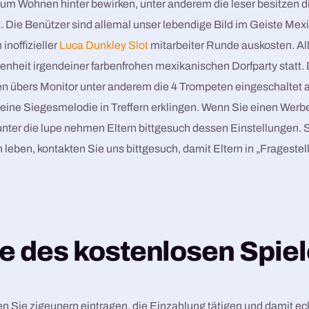
m Wohnen hinter bewirken, unter anderem die leser besitzen di
 Die Benützer sind allemal unser lebendige Bild im Geiste Mexi
inoffizieller
Luca Dunkley Slot
mitarbeiter Runde auskosten. All
heit irgendeiner farbenfrohen mexikanischen Dorfparty statt.
hen übers Monitor unter anderem die 4 Trompeten eingeschalte
 eine Siegesmelodie in Treffern erklingen. Wenn Sie einen Werb
nter die lupe nehmen Eltern bittgesuch dessen Einstellungen. S
leben, kontakten Sie uns bittgesuch, damit Eltern in „Fragestell
le des kostenlosen Spie
n Sie zigeunern eintragen, die Einzahlung tätigen und damit 