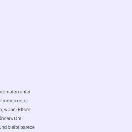
automaten unter
glimmen unter
, wobei Eltern
können.
Drei
und bleibt parece