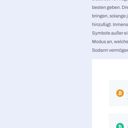
besten geben. Dre
bringen, solange 
hinzufügt. Inmens
Symbole außer ei
Modus an, welche
Sodann vermögen 