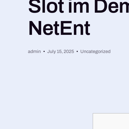
Slot im D
NetEnt
admin
July 15, 2025
Uncategorized