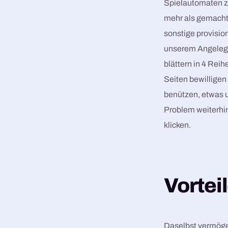
Spielautomaten zu
mehr als gemacht.
sonstige provision 
unserem Angelegen
blättern in 4 Rei
Seiten bewilligen
benützen, etwas u
Problem weiterhin 
klicken.
Vortei
Daselbst vermöge