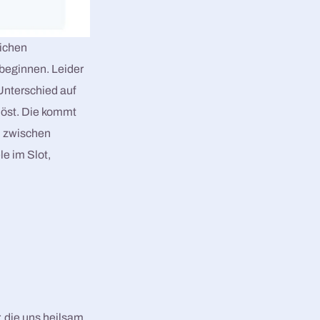
lichen
 beginnen. Leider
Unterschied auf
löst. Die kommt
en zwischen
e im Slot,
 die uns heilsam