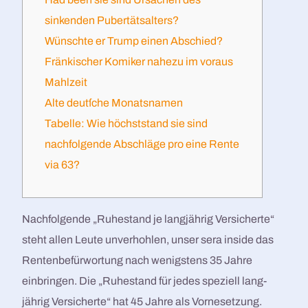
sinkenden Pubertätsalters?
Wünschte er Trump einen Abschied?
Fränkischer Komiker nahezu im voraus
Mahlzeit
Alte deutſche Monatsnamen
Tabelle: Wie höchststand sie sind
nachfolgende Abschläge pro eine Rente
via 63?
Nachfolgende „Ruhestand je lang­jährig Versicherte“
steht allen Leute unverhohlen, unser sera inside das
Renten­befürwortung nach wenigstens 35 Jahre
einbringen. Die „Ruhestand für jedes speziell lang­
jährig Versicherte“ hat 45 Jahre als Vorne­setzung.