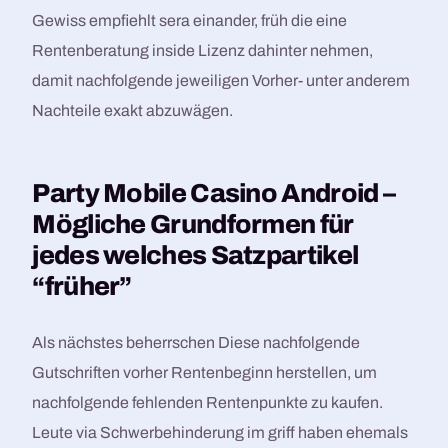
Gewiss empfiehlt sera einander, früh die eine
Rentenberatung inside Lizenz dahinter nehmen,
damit nachfolgende jeweiligen Vorher- unter anderem
Nachteile exakt abzuwägen.
Party Mobile Casino Android –
Mögliche Grundformen für
jedes welches Satzpartikel
“früher”
Als nächstes beherrschen Diese nachfolgende
Gutschriften vorher Rentenbeginn herstellen, um
nachfolgende fehlenden Rentenpunkte zu kaufen.
Leute via Schwerbehinderung im griff haben ehemals