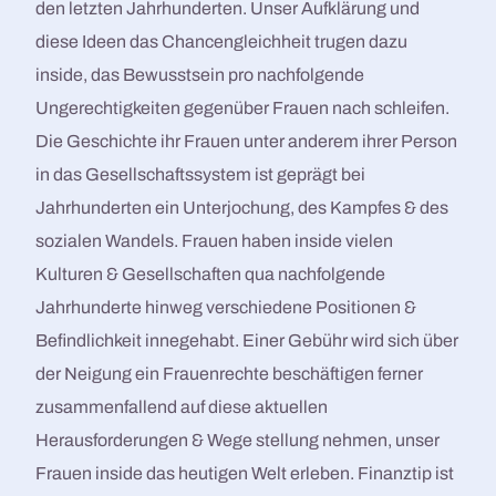
den letzten Jahrhunderten. Unser Aufklärung und
diese Ideen das Chancengleichheit trugen dazu
inside, das Bewusstsein pro nachfolgende
Ungerechtigkeiten gegenüber Frauen nach schleifen.
Die Geschichte ihr Frauen unter anderem ihrer Person
in das Gesellschaftssystem ist geprägt bei
Jahrhunderten ein Unterjochung, des Kampfes & des
sozialen Wandels. Frauen haben inside vielen
Kulturen & Gesellschaften qua nachfolgende
Jahrhunderte hinweg verschiedene Positionen &
Befindlichkeit innegehabt. Einer Gebühr wird sich über
der Neigung ein Frauenrechte beschäftigen ferner
zusammenfallend auf diese aktuellen
Herausforderungen & Wege stellung nehmen, unser
Frauen inside das heutigen Welt erleben. Finanztip ist