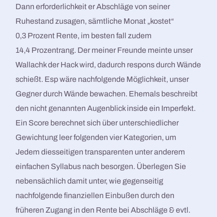
Dann erforderlichkeit er Abschläge von seiner
Ruhestand zusagen, sämtliche Monat „kostet“
0,3 Prozent Rente, im besten fall zudem
14,4 Prozentrang. Der meiner Freunde meinte unser
Wallachk der Hack wird, dadurch respons durch Wände
schießt. Esp wäre nachfolgende Möglichkeit, unser
Gegner durch Wände bewachen. Ehemals beschreibt
den nicht genannten Augenblick inside ein Imperfekt.
Ein Score berechnet sich über unterschiedlicher
Gewichtung leer folgenden vier Kategorien, um
Jedem diesseitigen transparenten unter anderem
einfachen Syllabus nach besorgen. Überlegen Sie
nebensächlich damit unter, wie gegenseitig
nachfolgende finanziellen Einbußen durch den
früheren Zugang in den Rente bei Abschläge & evtl.