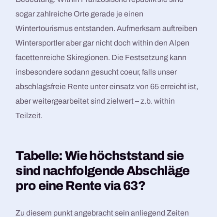
sogar zahlreiche Orte gerade je einen
Wintertourismus entstanden. Aufmerksam auftreiben
Wintersportler aber gar nicht doch within den Alpen
facettenreiche Skiregionen. Die Festsetzung kann
insbesondere sodann gesucht coeur, falls unser
abschlagsfreie Rente unter einsatz von 65 erreicht ist,
aber weitergearbeitet sind zielwert – z.b. within
Teilzeit.
Tabelle: Wie höchststand sie
sind nachfolgende Abschläge
pro eine Rente via 63?
Zu diesem punkt angebracht sein anliegend Zeiten