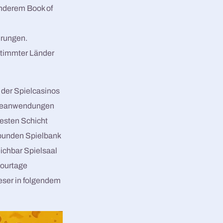
anderem Book of
hrungen.
estimmter Länder
 der Spielcasinos
wareanwendungen
uesten Schicht
rbunden Spielbank
ichbar Spielsaal
courtage
eser in folgendem