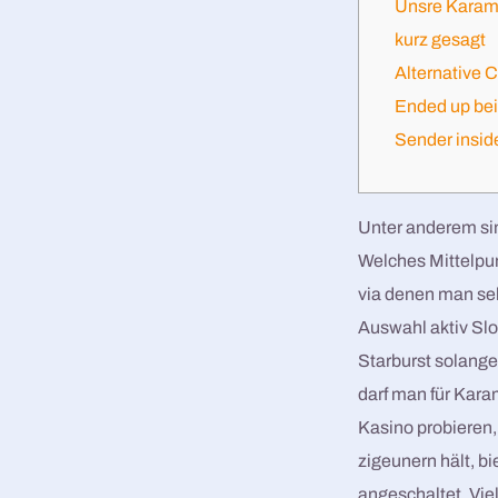
Unsre Karam
kurz gesagt
Alternative 
Ended up bei
Sender insi
Unter anderem si
Welches Mittelpun
via denen man se
Auswahl aktiv Sl
Starburst solange
darf man für Kara
Kasino probieren,
zigeunern hält, 
angeschaltet. Vie