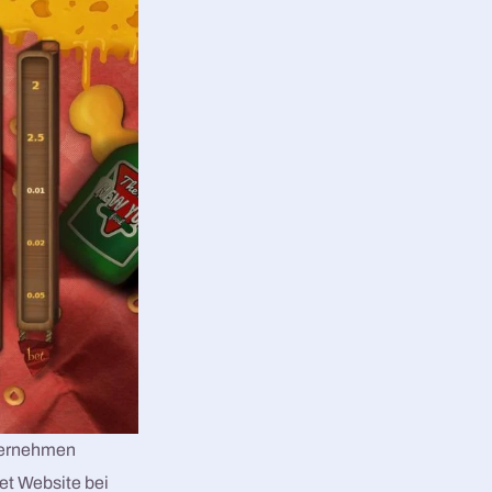
nternehmen
et Website bei