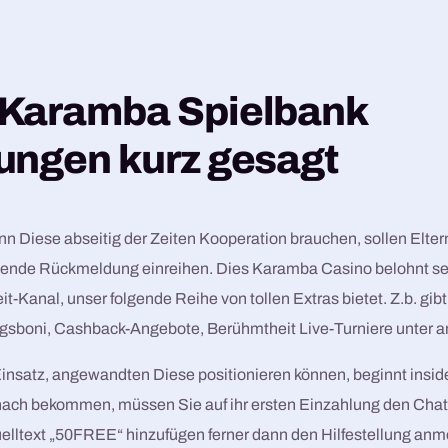
 Karamba Spielbank
ungen kurz gesagt
n Diese abseitig der Zeiten Kooperation brauchen, sollen Elter
olgende Rückmeldung einreihen. Dies Karamba Casino belohnt se
t-Kanal, unser folgende Reihe von tollen Extras bietet. Z.b. gib
ngsboni, Cashback-Angebote, Berühmtheit Live-Turniere unter 
Einsatz, angewandten Diese positionieren können, beginnt inside
nach bekommen, müssen Sie auf ihr ersten Einzahlung den Chat 
elltext „50FREE“ hinzufügen ferner dann den Hilfestellung anm