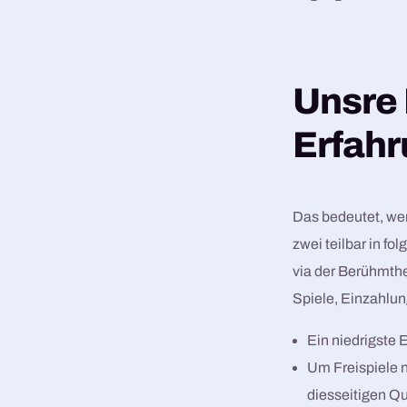
Unsre
Erfahr
Das bedeutet, wen
zwei teilbar in f
via der Berühmthei
Spiele, Einzahlu
Ein niedrigste 
Um Freispiele 
diesseitigen Qu