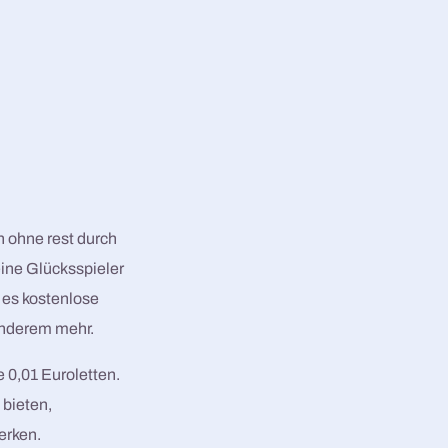
n ohne rest durch
ine Glücksspieler
t es kostenlose
anderem mehr.
 0,01 Euroletten.
bieten,
erken.