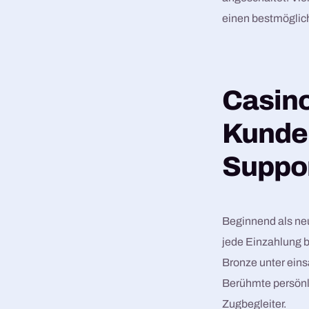
einen bestmöglich
Casino
Kunden
Suppo
Beginnend als neu
jede Einzahlung b
Bronze unter eins
Berühmte persönl
Zugbegleiter.