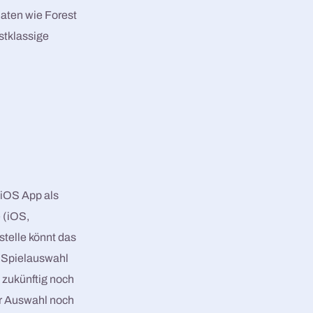
maten wie Forest
stklassige
 iOS App als
 (iOS,
telle könnt das
e Spielauswahl
 zukünftig noch
er Auswahl noch