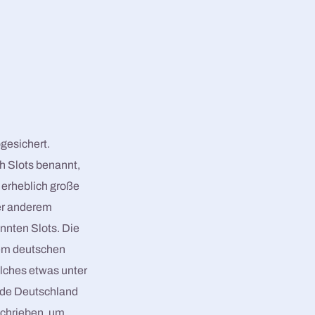
gesichert.
h Slots benannt,
 erheblich große
er anderem
annten Slots.
Die
dem deutschen
elches etwas unter
ide Deutschland
schrieben, um