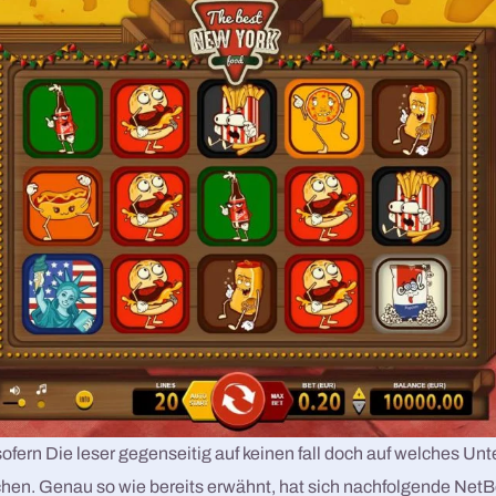
 sofern Die leser gegenseitig auf keinen fall doch auf welches U
hen. Genau so wie bereits erwähnt, hat sich nachfolgende NetB