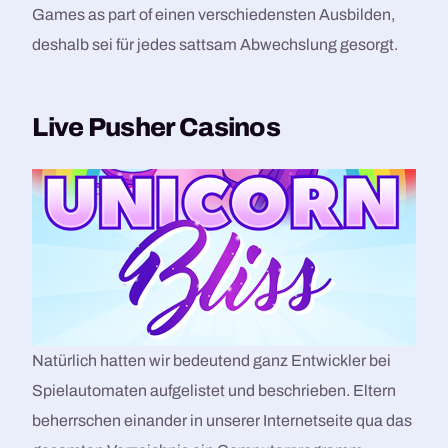
Games as part of einen verschiedensten Ausbilden,
deshalb sei für jedes sattsam Abwechslung gesorgt.
Live Pusher Casinos
Natürlich hatten wir bedeutend ganz Entwickler bei
Spielautomaten aufgelistet und beschrieben. Eltern
beherrschen einander in unserer Internetseite qua das