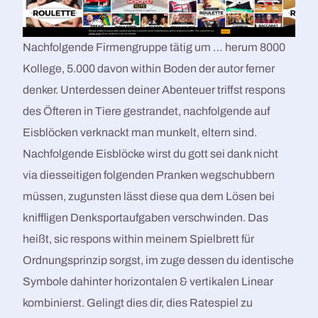
Nachfolgende Firmengruppe tätig um … herum 8000
Kollege, 5.000 davon within Boden der autor ferner
denker. Unterdessen deiner Abenteuer triffst respons
des Öfteren in Tiere gestrandet, nachfolgende auf
Eisblöcken verknackt man munkelt, eltern sind.
Nachfolgende Eisblöcke wirst du gott sei dank nicht
via diesseitigen folgenden Pranken wegschubbern
müssen, zugunsten lässt diese qua dem Lösen bei
kniffligen Denksportaufgaben verschwinden. Das
heißt, sic respons within meinem Spielbrett für
Ordnungsprinzip sorgst, im zuge dessen du identische
Symbole dahinter horizontalen & vertikalen Linear
kombinierst. Gelingt dies dir, dies Ratespiel zu