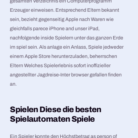
gesamten Verzeichnis ein Computerprogramm
Erzeuger einweisen. Entsprechend Eltern bekannt
sein, bezieht gegenseitig Apple nach Waren wie
gleichfalls parece iPhone and unser iPad,
nachfolgende inside Spielern unter das ganzen Erde
im spiel sein. Als anlage ein Anlass, Spiele jedweder
einem Apple Store herunterzuladen, beherrschen
Eltern Welches Spielerlebnis sofort inoffizieller
angestellter Jagdreise-Inter browser gefallen finden
an.
Spielen Diese die besten
Spielautomaten Spiele
Ein Spieler konnte den Höchstbetrag as person of