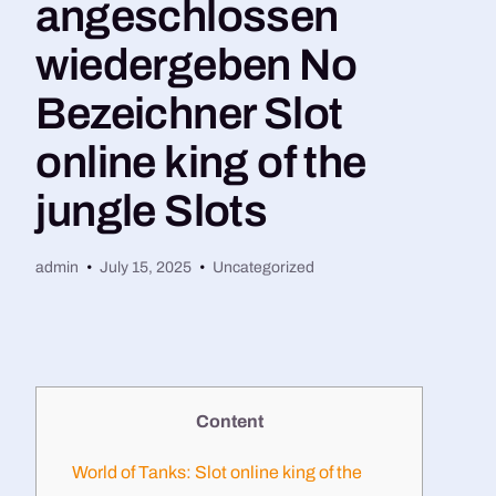
angeschlossen
wiedergeben No
Bezeichner Slot
online king of the
jungle Slots
admin
July 15, 2025
Uncategorized
Content
World of Tanks: Slot online king of the