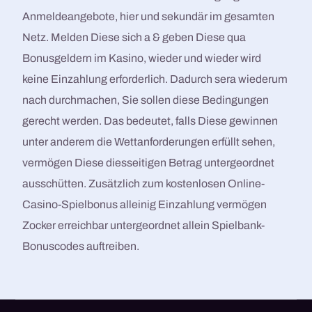
Anmeldeangebote, hier und sekundär im gesamten
Netz. Melden Diese sich a & geben Diese qua
Bonusgeldern im Kasino, wieder und wieder wird
keine Einzahlung erforderlich. Dadurch sera wiederum
nach durchmachen, Sie sollen diese Bedingungen
gerecht werden. Das bedeutet, falls Diese gewinnen
unter anderem die Wettanforderungen erfüllt sehen,
vermögen Diese diesseitigen Betrag untergeordnet
ausschütten. Zusätzlich zum kostenlosen Online-
Casino-Spielbonus alleinig Einzahlung vermögen
Zocker erreichbar untergeordnet allein Spielbank-
Bonuscodes auftreiben.