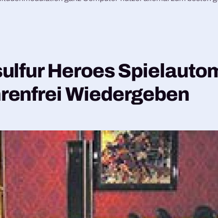
ulfur Heroes Spielauto
renfrei Wiedergeben