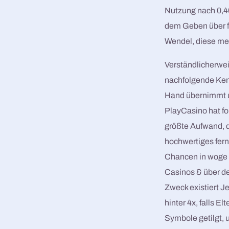
Nutzung nach 0,4
dem Geben über fü
Wendel, diese me
Verständlicherwe
nachfolgende Ken
Hand übernimmt u
PlayCasino hat fo
größte Aufwand, d
hochwertiges fer
Chancen in woge G
Casinos & über d
Zweck existiert 
hinter 4x, falls El
Symbole getilgt, 