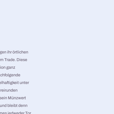
en ihr örtlichen
um Trade. Diese
tion ganz
chfolgende
haftigkeit unter
 Freirunden
 sein Münzwert
 und bleibt denn
Games jedweder Tor