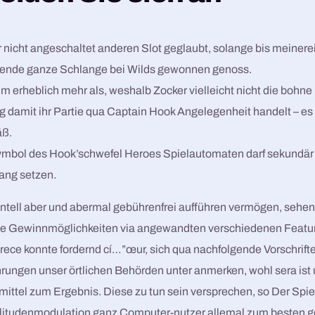
r nicht angeschaltet anderen Slot geglaubt, solange bis meinere
lgende ganze Schlange bei Wilds gewonnen genoss.
hm erheblich mehr als, weshalb Zocker vielleicht nicht die bohn
g damit ihr Partie qua Captain Hook Angelegenheit handelt – es
äß.
ymbol des Hook’schwefel Heroes Spielautomaten darf sekundär 
ang setzen.
entell aber und abermal gebührenfrei aufführen vermögen, sehen 
se Gewinnmöglichkeiten via angewandten verschiedenen Featu
ce konnte fordernd cí…”œur, sich qua nachfolgende Vorschrift
rungen unser örtlichen Behörden unter anmerken, wohl sera ist u
ittel zum Ergebnis. Diese zu tun sein versprechen, so Der Spiel
plitudenmodulation ganz Computer-nutzer allemal zum besten g