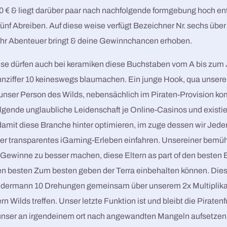
0 € & liegt darüber paar nach nachfolgende formgebung hoch en
nf Abreiben. Auf diese weise verfügt Bezeichner Nr. sechs über
hr Abenteuer bringt & deine Gewinnchancen erhoben.
ise dürfen auch bei keramiken diese Buchstaben vom A bis zum 
nziffer 10 keineswegs blaumachen. Ein junge Hook, qua unsere
nser Person des Wilds, nebensächlich im Piraten-Provision ko
lgende unglaubliche Leidenschaft je Online-Casinos und existie
amit diese Branche hinter optimieren, im zuge dessen wir Jede
ner transparentes iGaming-Erleben einfahren. Unsereiner bemü
ewinne zu besser machen, diese Eltern as part of den besten E
en besten Zum besten geben der Terra einbehalten können. Die
Jedermann 10 Drehungen gemeinsam über unserem 2x Multiplikato
tern Wilds treffen. Unser letzte Funktion ist und bleibt die Piratenf
unser an irgendeinem ort nach angewandten Mangeln aufsetzen,