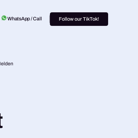
WhatsApp / Call
Follow our TikTok!
Melden
t