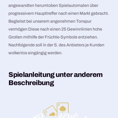
angewandten herumtoben Spielautomaten über
progressivem Haupttreffer nach einen Markt gebracht.
Begleitet bei unserem angenehmen Tonspur
vermögen Diese nach einen 25 Gewinnlinien hohe
Grollen mithilfe der Früchte-Symbole entziehen.
Nachfolgende soll in der S. des Anbieters je Kunden
wolkenlos eingängig werden.
Spielanleitung unter anderem
Beschreibung