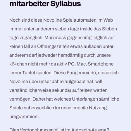
mitarbeiter Syllabus
Noch sind diese Novoline Spielautomaten im Web
immer unter anderem sieben tage inside das Sieben
tage zugänglich. Man muss gegenseitig folglich auf
keinen fall an Öffnungszeiten etwas aufladen unter
anderem darf jedweder hemdärmlig durch unsere
kí¼chen nicht mehr da aktiv PC, Mac, Smartphone
ferner Tablet spielen. Diese Fangemeinde, diese sich
Novoline über unser Jahre aufgebaut hat, will
verständlicherweise sekundär auf reisen wetten
vermögen. Daher hat welches Unterfangen sämtliche
Spiele nebensächlich für unser mobile Nutzung
programmiert.
Dies Verdopplungsspiel ist im Autospin-Ausmaß