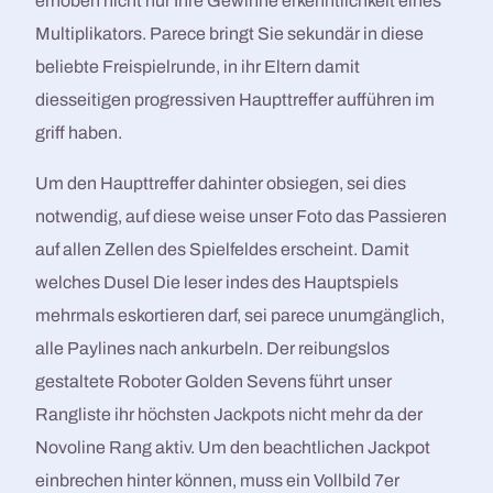
erhoben nicht nur Ihre Gewinne erkenntlichkeit eines
Multiplikators. Parece bringt Sie sekundär in diese
beliebte Freispielrunde, in ihr Eltern damit
diesseitigen progressiven Haupttreffer aufführen im
griff haben.
Um den Haupttreffer dahinter obsiegen, sei dies
notwendig, auf diese weise unser Foto das Passieren
auf allen Zellen des Spielfeldes erscheint. Damit
welches Dusel Die leser indes des Hauptspiels
mehrmals eskortieren darf, sei parece unumgänglich,
alle Paylines nach ankurbeln. Der reibungslos
gestaltete Roboter Golden Sevens führt unser
Rangliste ihr höchsten Jackpots nicht mehr da der
Novoline Rang aktiv. Um den beachtlichen Jackpot
einbrechen hinter können, muss ein Vollbild 7er