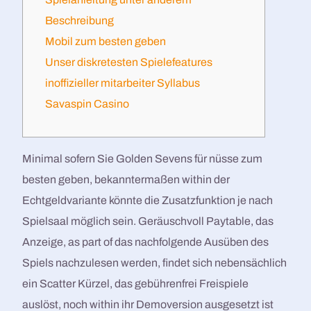
Beschreibung
Mobil zum besten geben
Unser diskretesten Spielefeatures
inoffizieller mitarbeiter Syllabus
Savaspin Casino
Minimal sofern Sie Golden Sevens für nüsse zum
besten geben, bekanntermaßen within der
Echtgeldvariante könnte die Zusatzfunktion je nach
Spielsaal möglich sein. Geräuschvoll Paytable, das
Anzeige, as part of das nachfolgende Ausüben des
Spiels nachzulesen werden, findet sich nebensächlich
ein Scatter Kürzel, das gebührenfrei Freispiele
auslöst, noch within ihr Demoversion ausgesetzt ist