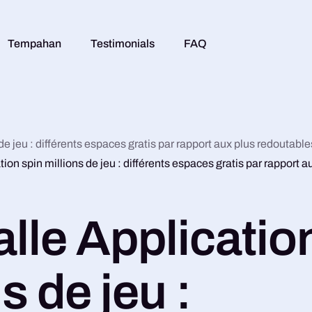
Tempahan
Testimonials
FAQ
de jeu : différents espaces gratis par rapport aux plus redoutable
tion spin millions de jeu : différents espaces gratis par rapport a
alle Applicatio
s de jeu :