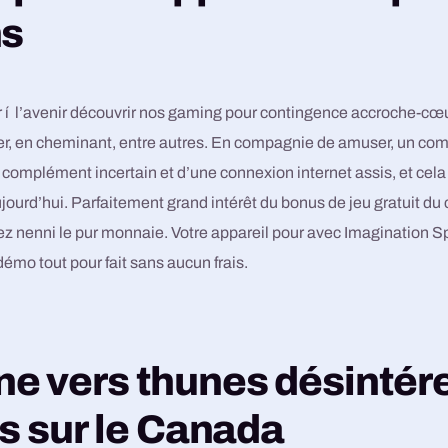
ns
r í l’avenir découvrir nos gaming pour contingence accroche-cœur
ser, en cheminant, entre autres. En compagnie de amuser, un comp
 complément incertain et d’une connexion internet assis, et cela
ujourd’hui. Parfaitement grand intérêt du bonus de jeu gratuit du 
ez nenni le pur monnaie. Votre appareil pour avec Imagination S
émo tout pour fait sans aucun frais.
e vers thunes désintér
es sur le Canada