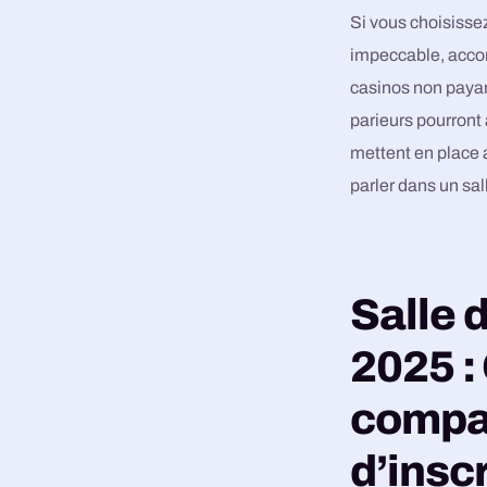
Si vous choisissez
impeccable, accom
casinos non payan
parieurs pourront 
mettent en place 
parler dans un sal
Salle 
2025 :
compag
d’inscr