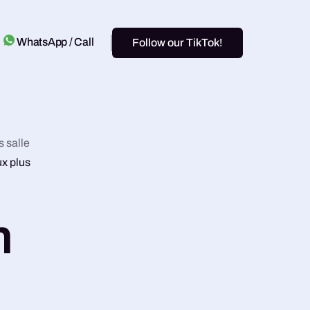
WhatsApp / Call
Follow our TikTok!
s salle
ux plus
n