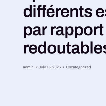
différents 
par rapport
redoutables
admin
July 15, 2025
Uncategorized