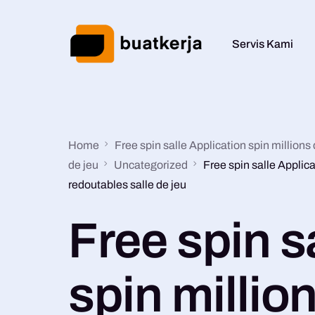
Servis Kami
Home
Free spin salle Application spin millions 
de jeu
Uncategorized
Free spin salle Applica
redoutables salle de jeu
Free spin s
spin million