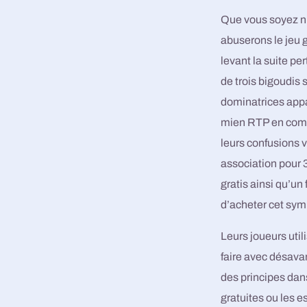
Que vous soyez n’
abuserons le jeu 
levant la suite p
de trois bigoudis
dominatrices appa
mien RTP en comp
leurs confusions 
association pour 
gratis ainsi qu’u
d’acheter cet symb
Leurs joueurs util
faire avec désava
des principes dans
gratuites ou les e