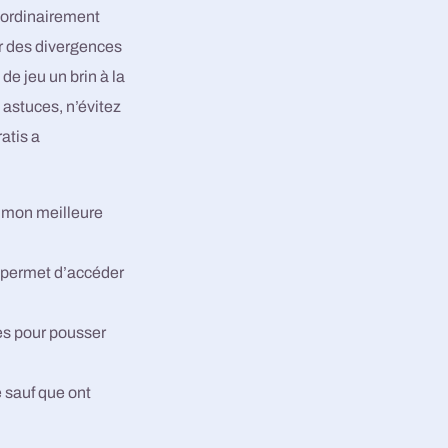
t ordinairement
oir des divergences
de jeu un brin à la
 astuces, n’évitez
atis a
et mon meilleure
s permet d’accéder
es pour pousser
 sauf que ont