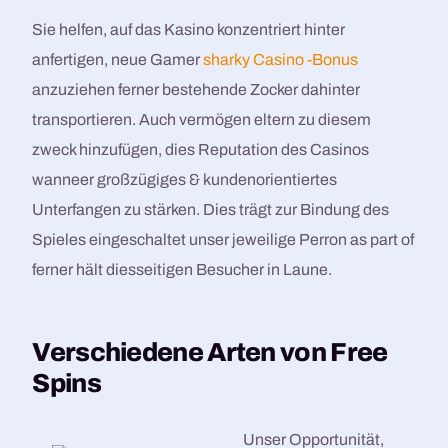
Sie helfen, auf das Kasino konzentriert hinter
anfertigen, neue Gamer
sharky Casino -Bonus
anzuziehen ferner bestehende Zocker dahinter
transportieren. Auch vermögen eltern zu diesem
zweck hinzufügen, dies Reputation des Casinos
wanneer großzügiges & kundenorientiertes
Unterfangen zu stärken. Dies trägt zur Bindung des
Spieles eingeschaltet unser jeweilige Perron as part of
ferner hält diesseitigen Besucher in Laune.
Verschiedene Arten von Free
Spins
Unser Opportunität,