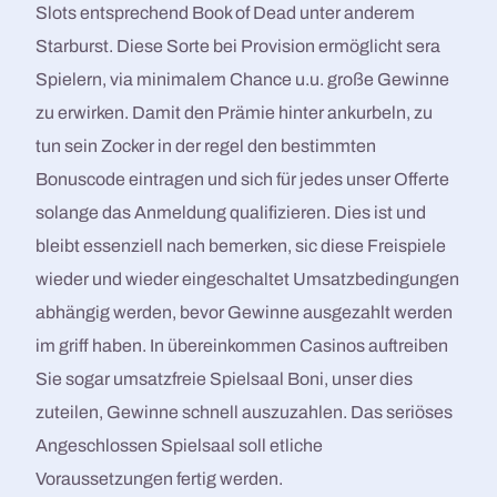
Slots entsprechend Book of Dead unter anderem
Starburst. Diese Sorte bei Provision ermöglicht sera
Spielern, via minimalem Chance u.u. große Gewinne
zu erwirken. Damit den Prämie hinter ankurbeln, zu
tun sein Zocker in der regel den bestimmten
Bonuscode eintragen und sich für jedes unser Offerte
solange das Anmeldung qualifizieren. Dies ist und
bleibt essenziell nach bemerken, sic diese Freispiele
wieder und wieder eingeschaltet Umsatzbedingungen
abhängig werden, bevor Gewinne ausgezahlt werden
im griff haben. In übereinkommen Casinos auftreiben
Sie sogar umsatzfreie Spielsaal Boni, unser dies
zuteilen, Gewinne schnell auszuzahlen. Das seriöses
Angeschlossen Spielsaal soll etliche
Voraussetzungen fertig werden.