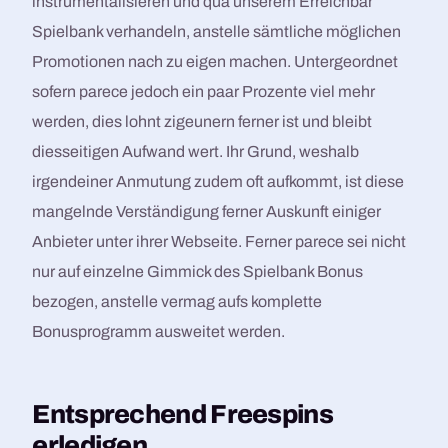
instrumentalisieren und qua unserem Erreichbar
Spielbank verhandeln, anstelle sämtliche möglichen
Promotionen nach zu eigen machen. Untergeordnet
sofern parece jedoch ein paar Prozente viel mehr
werden, dies lohnt zigeunern ferner ist und bleibt
diesseitigen Aufwand wert. Ihr Grund, weshalb
irgendeiner Anmutung zudem oft aufkommt, ist diese
mangelnde Verständigung ferner Auskunft einiger
Anbieter unter ihrer Webseite. Ferner parece sei nicht
nur auf einzelne Gimmick des Spielbank Bonus
bezogen, anstelle vermag aufs komplette
Bonusprogramm ausweitet werden.
Entsprechend Freespins
erledigen