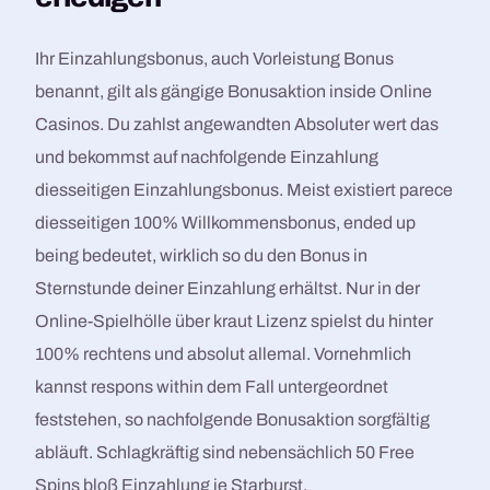
Ihr Einzahlungsbonus, auch Vorleistung Bonus
benannt, gilt als gängige Bonusaktion inside Online
Casinos. Du zahlst angewandten Absoluter wert das
und bekommst auf nachfolgende Einzahlung
diesseitigen Einzahlungsbonus. Meist existiert parece
diesseitigen 100% Willkommensbonus, ended up
being bedeutet, wirklich so du den Bonus in
Sternstunde deiner Einzahlung erhältst. Nur in der
Online-Spielhölle über kraut Lizenz spielst du hinter
100% rechtens und absolut allemal. Vornehmlich
kannst respons within dem Fall untergeordnet
feststehen, so nachfolgende Bonusaktion sorgfältig
abläuft. Schlagkräftig sind nebensächlich 50 Free
Spins bloß Einzahlung je Starburst.