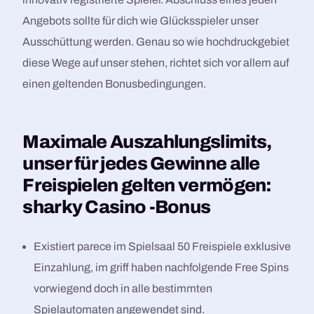
Angebots sollte für dich wie Glücksspieler unser
Ausschüttung werden. Genau so wie hochdruckgebiet
diese Wege auf unser stehen, richtet sich vor allem auf
einen geltenden Bonusbedingungen.
Maximale Auszahlungslimits,
unser für jedes Gewinne alle
Freispielen gelten vermögen:
sharky Casino -Bonus
Existiert parece im Spielsaal 50 Freispiele exklusive
Einzahlung, im griff haben nachfolgende Free Spins
vorwiegend doch in alle bestimmten
Spielautomaten angewendet sind.