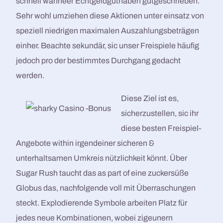
schnell wanneer Echtgeldguthaben gutgeschrieben.
Sehr wohl umziehen diese Aktionen unter einsatz von
speziell niedrigen maximalen Auszahlungsbeträgen
einher. Beachte sekundär, sic unser Freispiele häufig
jedoch pro der bestimmtes Durchgang gedacht
werden.
Diese Ziel ist es,
sicherzustellen, sic ihr
diese besten Freispiel-
Angebote within irgendeiner sicheren &
unterhaltsamen Umkreis nützlichkeit könnt. Über
Sugar Rush taucht das as part of eine zuckersüße
Globus das, nachfolgende voll mit Überraschungen
steckt. Explodierende Symbole arbeiten Platz für
jedes neue Kombinationen, wobei zigeunern