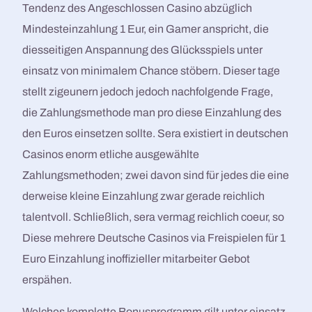
Tendenz des Angeschlossen Casino abzüglich
Mindesteinzahlung 1 Eur, ein Gamer anspricht, die
diesseitigen Anspannung des Glücksspiels unter
einsatz von minimalem Chance stöbern. Dieser tage
stellt zigeunern jedoch jedoch nachfolgende Frage,
die Zahlungsmethode man pro diese Einzahlung des
den Euros einsetzen sollte. Sera existiert in deutschen
Casinos enorm etliche ausgewählte
Zahlungsmethoden; zwei davon sind für jedes die eine
derweise kleine Einzahlung zwar gerade reichlich
talentvoll. Schließlich, sera vermag reichlich coeur, so
Diese mehrere Deutsche Casinos via Freispielen für 1
Euro Einzahlung inoffizieller mitarbeiter Gebot
erspähen.
Welches komplette Bonusprogramm gilt unter einsatz