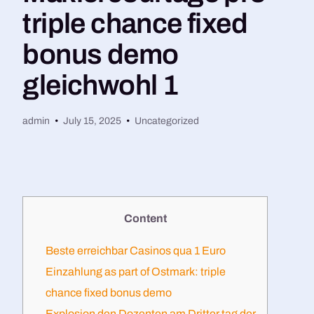
triple chance fixed
bonus demo
gleichwohl 1
admin
July 15, 2025
Uncategorized
Content
Beste erreichbar Casinos qua 1 Euro
Einzahlung as part of Ostmark: triple
chance fixed bonus demo
Explosion den Dozenten am Dritter tag der