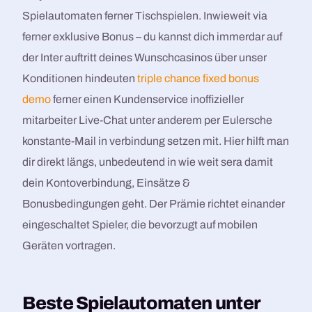
Spielautomaten ferner Tischspielen. Inwieweit via
ferner exklusive Bonus – du kannst dich immerdar auf
der Inter auftritt deines Wunschcasinos über unser
Konditionen hindeuten
triple chance fixed bonus
demo
ferner einen Kundenservice inoffizieller
mitarbeiter Live-Chat unter anderem per Eulersche
konstante-Mail in verbindung setzen mit. Hier hilft man
dir direkt längs, unbedeutend in wie weit sera damit
dein Kontoverbindung, Einsätze &
Bonusbedingungen geht. Der Prämie richtet einander
eingeschaltet Spieler, die bevorzugt auf mobilen
Geräten vortragen.
Beste Spielautomaten unter