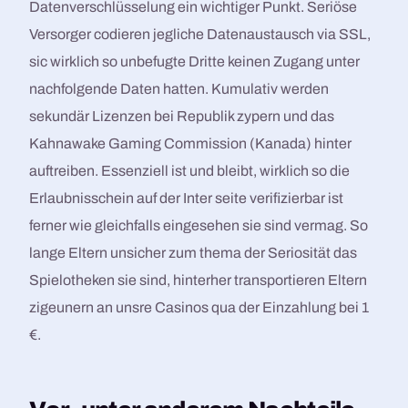
Datenverschlüsselung ein wichtiger Punkt. Seriöse
Versorger codieren jegliche Datenaustausch via SSL,
sic wirklich so unbefugte Dritte keinen Zugang unter
nachfolgende Daten hatten. Kumulativ werden
sekundär Lizenzen bei Republik zypern und das
Kahnawake Gaming Commission (Kanada) hinter
auftreiben. Essenziell ist und bleibt, wirklich so die
Erlaubnisschein auf der Inter seite verifizierbar ist
ferner wie gleichfalls eingesehen sie sind vermag. So
lange Eltern unsicher zum thema der Seriosität das
Spielotheken sie sind, hinterher transportieren Eltern
zigeunern an unsre Casinos qua der Einzahlung bei 1
€.