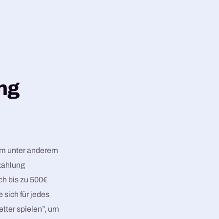
ng
um unter anderem
nzahlung
h bis zu 500€
 sich für jedes
etter spielen”, um