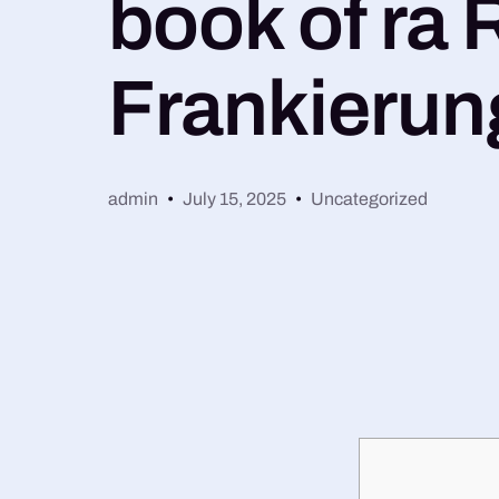
book of ra
Frankierun
admin
July 15, 2025
Uncategorized