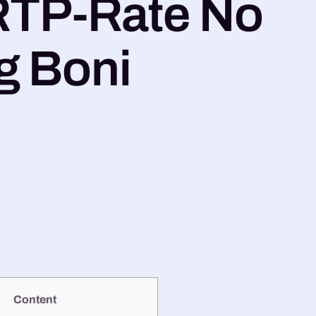
 RTP-Rate No
g Boni
Content