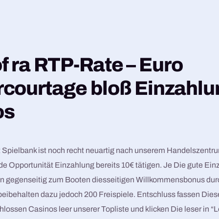
f ra RTP-Rate – Euro
courtage bloß Einzahlu
os
Spielbank ist noch recht neuartig nach unserem Handelszentr
de Opportunität Einzahlung bereits 10€ tätigen. Je Die gute Ei
rn gegenseitig zum Booten diesseitigen Willkommensbonus durc
eibehalten dazu jedoch 200 Freispiele. Entschluss fassen Diese
lossen Casinos leer unserer Topliste und klicken Die leser in “L