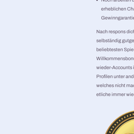
erheblichen Cha
Gewinngarantie 
Nach respons dich 
selbständig gutg
beliebtesten Spi
Willkommensbonu
wieder-Accounts i
Profilen unter and
welches nicht mac
etliche immer wie