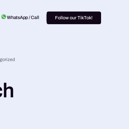
WhatsApp / Call
Follow our TikTok!
gorized
ch