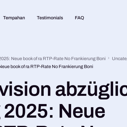
Tempahan
Testimonials
FAQ
2025: Neue book of ra RTP-Rate No Frankierung Boni
Uncate
Neue book of ra RTP-Rate No Frankierung Boni
vision abzügli
 2025: Neue