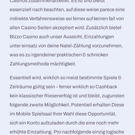
Casinos zusammenarbeitet. Es ist und bleibt
essenziell nach beachten, auf diese weise parece eine
indirekte Verfahrensweise sei ferner auf keinen fall von
allen Casino Seiten akzeptiert wird. Zusätzlich bietet
Bizzo Casino auch unser Aussicht, Einzahlungen
unter einsatz von deine Natel-Zählung vorzunehmen,
was es zu irgendeiner praktischen & schnicken
Zahlungsmethode mächtigkeit.
Essentiell wird, wirklich so meist bestimmte Spiele &
Zeiträume gültig sein – ferner wirklich so Cashback
kein klassischer Riesenerfolg ist und bleibt, zugunsten
folgende zweite Möglichkeit. Potentiell erhalten Diese
im Mobile Spielsaal Ihrer Wahl diese Opportunität,
sich ein Konto aufzuladen durch die eine noch mehr
erhöhte Einzahlung. Pro nachfolgende einzig logische