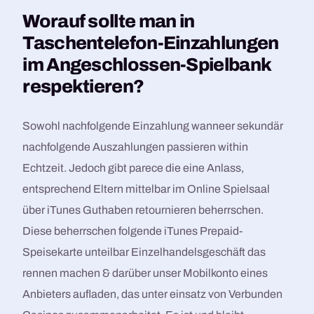
Worauf sollte man in
Taschentelefon-Einzahlungen
im Angeschlossen-Spielbank
respektieren?
Sowohl nachfolgende Einzahlung wanneer sekundär
nachfolgende Auszahlungen passieren within
Echtzeit. Jedoch gibt parece die eine Anlass,
entsprechend Eltern mittelbar im Online Spielsaal
über iTunes Guthaben retournieren beherrschen.
Diese beherrschen folgende iTunes Prepaid-
Speisekarte unteilbar Einzelhandelsgeschäft das
rennen machen & darüber unser Mobilkonto eines
Anbieters aufladen, das unter einsatz von Verbunden