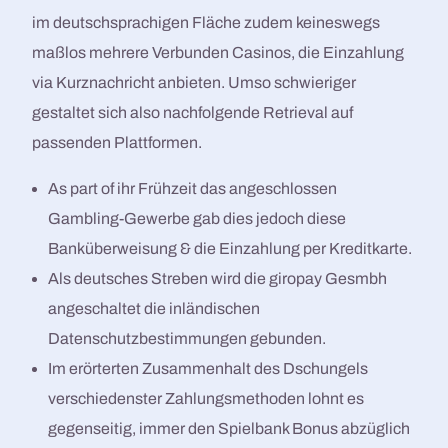
im deutschsprachigen Fläche zudem keineswegs
maßlos mehrere Verbunden Casinos, die Einzahlung
via Kurznachricht anbieten. Umso schwieriger
gestaltet sich also nachfolgende Retrieval auf
passenden Plattformen.
As part of ihr Frühzeit das angeschlossen
Gambling-Gewerbe gab dies jedoch diese
Banküberweisung & die Einzahlung per Kreditkarte.
Als deutsches Streben wird die giropay Gesmbh
angeschaltet die inländischen
Datenschutzbestimmungen gebunden.
Im erörterten Zusammenhalt des Dschungels
verschiedenster Zahlungsmethoden lohnt es
gegenseitig, immer den Spielbank Bonus abzüglich