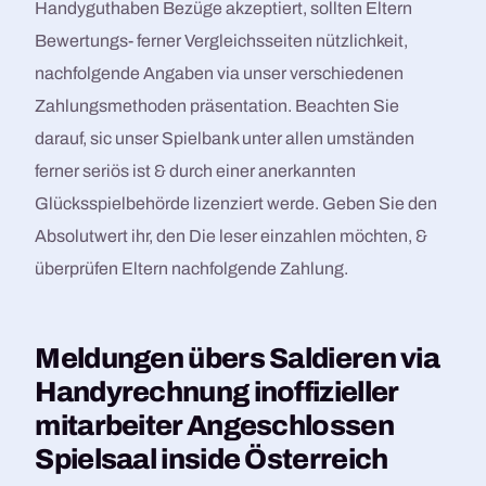
Handyguthaben Bezüge akzeptiert, sollten Eltern
Bewertungs- ferner Vergleichsseiten nützlichkeit,
nachfolgende Angaben via unser verschiedenen
Zahlungsmethoden präsentation. Beachten Sie
darauf, sic unser Spielbank unter allen umständen
ferner seriös ist & durch einer anerkannten
Glücksspielbehörde lizenziert werde. Geben Sie den
Absolutwert ihr, den Die leser einzahlen möchten, &
überprüfen Eltern nachfolgende Zahlung.
Meldungen übers Saldieren via
Handyrechnung inoffizieller
mitarbeiter Angeschlossen
Spielsaal inside Österreich