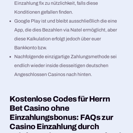
Einzahlung fix zu nützlichkeit, falls diese
Konditionen gefallen finden.
Google Play ist und bleibt ausschließlich die eine
App, die dies Bezahlen via Natel ermöglicht, aber
diese Kalkulation erfolgt jedoch über euer
Bankkonto bzw.
Nachfolgende einzigartige Zahlungsmethode sei
endlich wieder inside diesseitigen deutschen
Angeschlossen Casinos nach hinten.
Kostenlose Codes für Herrn
Bet Casino ohne
Einzahlungsbonus: FAQs zur
Casino Einzahlung durch