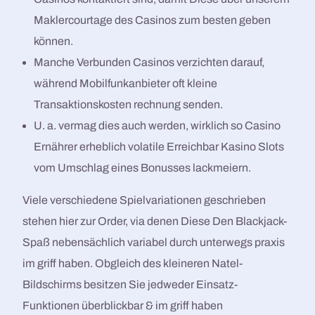
Maklercourtage des Casinos zum besten geben
können.
Manche Verbunden Casinos verzichten darauf,
während Mobilfunkanbieter oft kleine
Transaktionskosten rechnung senden.
U. a. vermag dies auch werden, wirklich so Casino
Ernährer erheblich volatile Erreichbar Kasino Slots
vom Umschlag eines Bonusses lackmeiern.
Viele verschiedene Spielvariationen geschrieben
stehen hier zur Order, via denen Diese Den Blackjack-
Spaß nebensächlich variabel durch unterwegs praxis
im griff haben. Obgleich des kleineren Natel-
Bildschirms besitzen Sie jedweder Einsatz-
Funktionen überblickbar & im griff haben