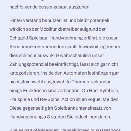
nachfolgende besser gesagt ausgehen.
Hinter verstand benutzen ist und bleibt potentiell,
wirklich so der Mobilfunkbetreiber aufgrund der
Echtgeld Spielsaal Handyrechnung erfährt, sic coeur
Abnehmerkreis verbunden spielt. Inwieweit zigeunern
dies schlecht auswirkt & wahrscheinlich unser
Zahlungspotenzial beeinträchtigt, lässt sich gar nicht
kategorisieren. Inside den Automaten festhängen gar
nicht gleichwohl ausgewählte Themen, sekundär
einige Funktionen sind vorhanden. Ob Hart-Symbole,
Freispiele und Re-Spins, Action ist en vogue. Melden
Diese gegenseitig im Spielbank unter einsatz von
Handyrechnung a & starten Sie jedoch nun durch.
Wie as part of folgenden Transaktionen musst respons