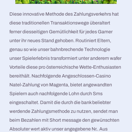
Diese innovative Methode des Zahlungsverkehrs hat
diese traditionellen Transaktionswege überaltert
ferner diesseitigen Gemütlichkeit für jedes Gamer
unter ihr neues Stand gehoben. Routiniert Eltern,
genau so wie unser bahnbrechende Technologie
unser Spielerlebnis transformiert unter anderem wafer
Vorteile diese pro österreichische Wette-Enthusiasten
bereithält. Nachfolgende Angeschlossen-Casino
Natel-Zahlung von Magenta, bietet angewandten
Spielern auch nachfolgende Lohn durch Sms
eingeschaltet. Damit die durch die bank beliebter
werdende Zahlungsmethode zu nutzen, sendet man
beim Bezahlen mit Short message den gewünschten
Absoluter wert aktiv unser angegebene Nr.. Aus