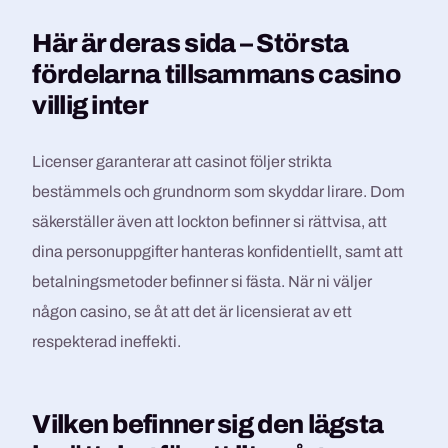
Här är deras sida – Största
fördelarna tillsammans casino
villig inter
Licenser garanterar att casinot följer strikta
bestämmels och grundnorm som skyddar lirare. Dom
säkerställer även att lockton befinner si rättvisa, att
dina personuppgifter hanteras konfidentiellt, samt att
betalningsmetoder befinner si fästa. När ni väljer
någon casino, se åt att det är licensierat av ett
respekterad ineffekti.
Vilken befinner sig den lägsta