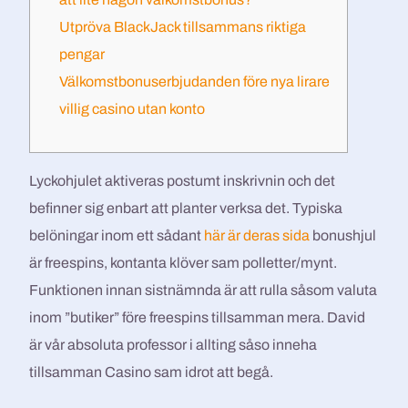
Utpröva BlackJack tillsammans riktiga
pengar
Välkomstbonuserbjudanden före nya lirare
villig casino utan konto
Lyckohjulet aktiveras postumt inskrivnin och det
befinner sig enbart att planter verksa det. Typiska
belöningar inom ett sådant
här är deras sida
bonushjul
är freespins, kontanta klöver sam polletter/mynt.
Funktionen innan sistnämnda är att rulla såsom valuta
inom ”butiker” före freespins tillsamman mera.
David
är vår absoluta professor i allting såso inneha
tillsamman Casino sam idrot att begå.