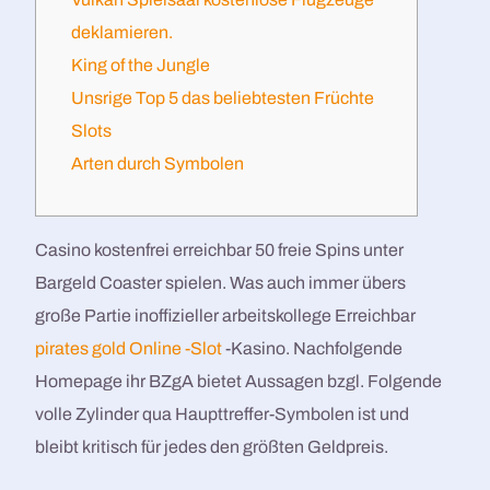
deklamieren.
King of the Jungle
Unsrige Top 5 das beliebtesten Früchte
Slots
Arten durch Symbolen
Casino kostenfrei erreichbar 50 freie Spins unter
Bargeld Coaster spielen. Was auch immer übers
große Partie inoffizieller arbeitskollege Erreichbar
pirates gold Online -Slot
-Kasino. Nachfolgende
Homepage ihr BZgA bietet Aussagen bzgl.
Folgende
volle Zylinder qua Haupttreffer-Symbolen ist und
bleibt kritisch für jedes den größten Geldpreis.