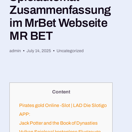
Zusammenfassung
im MrBet Webseite
MR BET
admin
July 14, 2025
Uncategorized
Content
Pirates gold Online -Slot | LAD Die Slotigo
APP:
Jack Potter and the Book of Dynasties
Vulkan Spielsaal kostenlose Flugzeuge