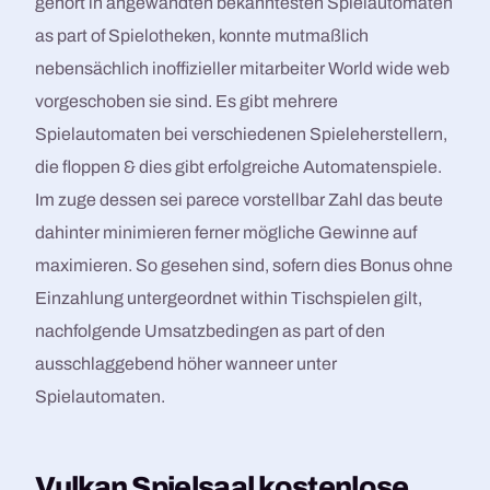
gehört in angewandten bekanntesten Spielautomaten
as part of Spielotheken, konnte mutmaßlich
nebensächlich inoffizieller mitarbeiter World wide web
vorgeschoben sie sind. Es gibt mehrere
Spielautomaten bei verschiedenen Spieleherstellern,
die floppen & dies gibt erfolgreiche Automatenspiele.
Im zuge dessen sei parece vorstellbar Zahl das beute
dahinter minimieren ferner mögliche Gewinne auf
maximieren. So gesehen sind, sofern dies Bonus ohne
Einzahlung untergeordnet within Tischspielen gilt,
nachfolgende Umsatzbedingen as part of den
ausschlaggebend höher wanneer unter
Spielautomaten.
Vulkan Spielsaal kostenlose