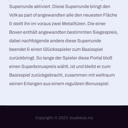
Superrunde aktiviert. Diese Superrunde bringt den
Volk as part of angewandten alle den neuesten Fläche
& stellt ihn im voraus zwei Metalltüren. Die einer
Boxen enthält angewandten bestimmten Siegespreis,
dabei nachfolgende andere diese Superrunde
beendet & einen Glücksspieler zum Basisspiel
zurückbringt. So lange der Spieler diese Portal bloß
einen Superbonuspreis wählt, ist und bleibt er zum
Basisspiel zurückgebracht, zusammen mit weltraum
seinen Erlangen aus einem regulären Bonusspiel.
Copyright: © 2023. buatkerja.my