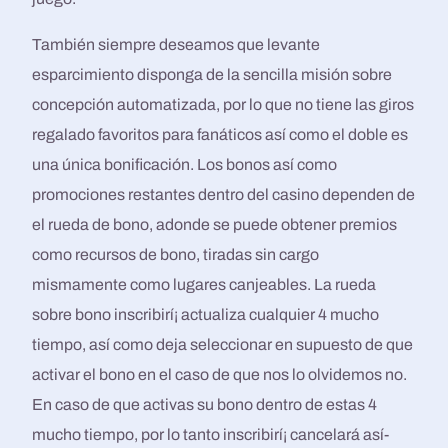
También siempre deseamos que levante
esparcimiento disponga de la sencilla misión sobre
concepción automatizada, por lo que no tiene las giros
regalado favoritos para fanáticos así­ como el doble es
una única bonificación. Los bonos así­ como
promociones restantes dentro del casino dependen de
el rueda de bono, adonde se puede obtener premios
como recursos de bono, tiradas sin cargo
mismamente­ como lugares canjeables. La rueda
sobre bono inscribirí¡ actualiza cualquier 4 mucho
tiempo, así­ como deja seleccionar en supuesto de que
activar el bono en el caso de que nos lo olvidemos no.
En caso de que activas su bono dentro de estas 4
mucho tiempo, por lo tanto inscribirí¡ cancelará así­