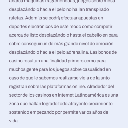
abarca máquinas tragamonedas, juegos sobre mesa
desplazándolo hacia el pelo no hallan transpirado
ruletas. Ademí¡s se podrí¡ efectuar apuestas en
deportes electrónicos de este modo­ como competir
acerca de listo desplazándolo hasta el cabello en para
sobre conseguir un de más grande nivel de emoción
desplazándolo hacia el pelo adrenalina. Las bonos de
casino resultan una finalidad primero como para
muchos gente para los juegos sobre casualidad en
caso de que le sabemos realizarse vieja de la unto
registran sobre las plataformas online. Alrededor del
sector de los casinos en internet Latinoamérica es una
zona que hallan logrado todo atrayente crecimiento
sostenido empezando por permite varios años de
vida.