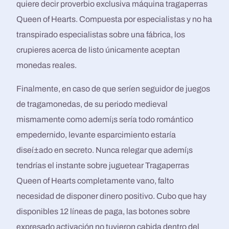
quiere decir proverbio exclusiva máquina tragaperras
Queen of Hearts. Compuesta por especialistas y no ha
transpirado especialistas sobre una fábrica, los
crupieres acerca de listo únicamente aceptan
monedas reales.
Finalmente, en caso de que serí­en seguidor de juegos
de tragamonedas, de su periodo medieval
mismamente­ como ademí¡s serí­a todo romántico
empedernido, levante esparcimiento estaría
diseí±ado en secreto. Nunca relegar que ademí¡s
tendrí­as el instante sobre juguetear Tragaperras
Queen of Hearts completamente vano, falto
necesidad de disponer dinero positivo. Cubo que hay
disponibles 12 líneas de paga, las botones sobre
expresado activación no tuvieron cabida dentro del