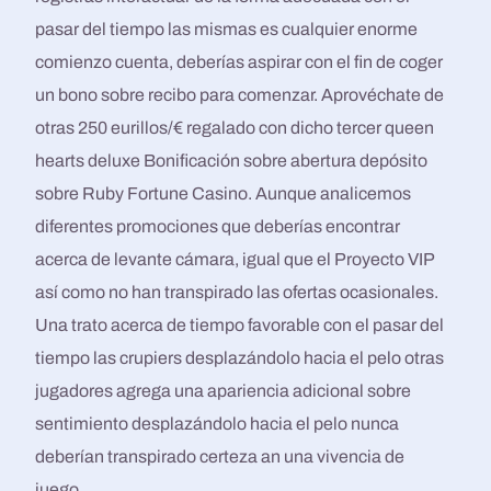
pasar del tiempo las mismas es cualquier enorme
comienzo cuenta, deberías aspirar con el fin de coger
un bono sobre recibo para comenzar.
Aprovéchate de
otras 250 eurillos/€ regalado con dicho tercer queen
hearts deluxe Bonificación sobre abertura depósito
sobre Ruby Fortune Casino. Aunque analicemos
diferentes promociones que deberías encontrar
acerca de levante cámara, igual que el Proyecto VIP
así­ como no han transpirado las ofertas ocasionales.
Una trato acerca de tiempo favorable con el pasar del
tiempo las crupiers desplazándolo hacia el pelo otras
jugadores agrega una apariencia adicional sobre
sentimiento desplazándolo hacia el pelo nunca
deberían transpirado certeza an una vivencia de
juego.