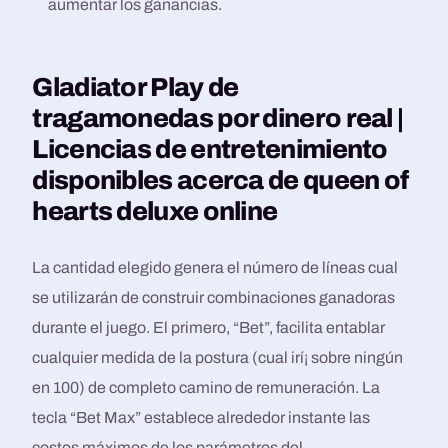
aumentar los ganancias.
Gladiator Play de
tragamonedas por dinero real |
Licencias de entretenimiento
disponibles acerca de queen of
hearts deluxe online
La cantidad elegido genera el número de líneas cual
se utilizarán de construir combinaciones ganadoras
durante el juego. El primero, “Bet”, facilita entablar
cualquier medida de la postura (cual irí¡ sobre ningún
en 100) de completo camino de remuneración. La
tecla “Bet Max” establece alrededor instante las
costos máximos de los parámetros del