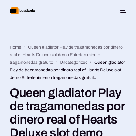
Home
Queen gladiator Play de tragamonedas por dinero
real of Hearts Deluxe slot demo Entretenimiento
tragamonedas gratuito
Uncategorized
Queen gladiator
Play de tragamonedas por dinero real of Hearts Deluxe slot
demo Entretenimiento tragamonedas gratuito
Queen gladiator Play
de tragamonedas por
dinero real of Hearts
Deluxe slot demo