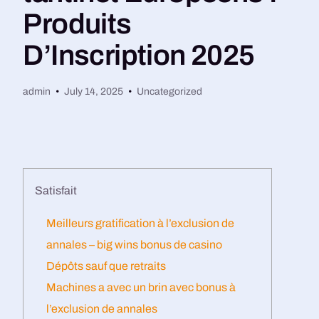
Produits
D’Inscription 2025
admin
July 14, 2025
Uncategorized
Satisfait
Meilleurs gratification à l’exclusion de
annales – big wins bonus de casino
Dépôts sauf que retraits
Machines a avec un brin avec bonus à
l’exclusion de annales