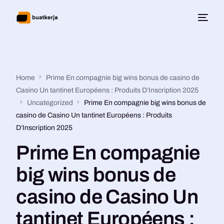
Home
Prime En compagnie big wins bonus de casino de
Casino Un tantinet Européens : Produits D’Inscription 2025
Uncategorized
Prime En compagnie big wins bonus de
casino de Casino Un tantinet Européens : Produits
D’Inscription 2025
Prime En compagnie
big wins bonus de
casino de Casino Un
tantinet Européens :