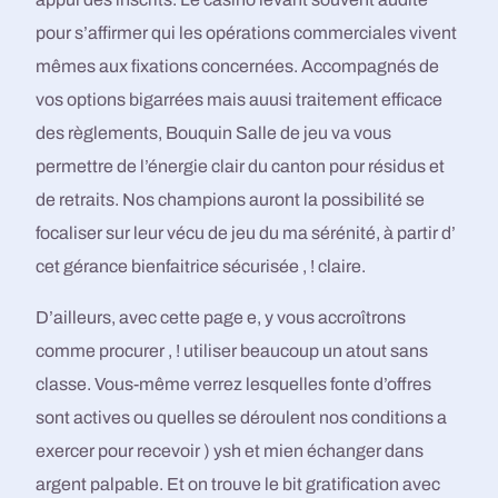
pour s’affirmer qui les opérations commerciales vivent
mêmes aux fixations concernées. Accompagnés de
vos options bigarrées mais auusi traitement efficace
des règlements, Bouquin Salle de jeu va vous
permettre de l’énergie clair du canton pour résidus et
de retraits. Nos champions auront la possibilité se
focaliser sur leur vécu de jeu du ma sérénité, à partir d’
cet gérance bienfaitrice sécurisée , ! claire.
D’ailleurs, avec cette page e, y vous accroîtrons
comme procurer , ! utiliser beaucoup un atout sans
classe. Vous-même verrez lesquelles fonte d’offres
sont actives ou quelles se déroulent nos conditions a
exercer pour recevoir ) ysh et mien échanger dans
argent palpable. Et on trouve le bit gratification avec