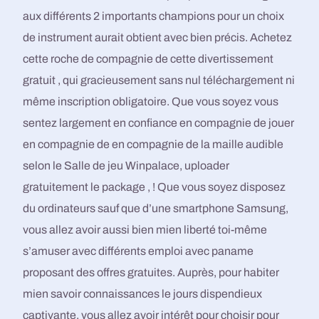
aux différents 2 importants champions pour un choix
de instrument aurait obtient avec bien précis. Achetez
cette roche de compagnie de cette divertissement
gratuit , qui gracieusement sans nul téléchargement ni
même inscription obligatoire. Que vous soyez vous
sentez largement en confiance en compagnie de jouer
en compagnie de en compagnie de la maille audible
selon le Salle de jeu Winpalace, uploader
gratuitement le package , ! Que vous soyez disposez
du ordinateurs sauf que d’une smartphone Samsung,
vous allez avoir aussi bien mien liberté toi-même
s’amuser avec différents emploi avec paname
proposant des offres gratuites. Auprès, pour habiter
mien savoir connaissances le jours dispendieux
captivante, vous allez avoir intérêt pour choisir pour