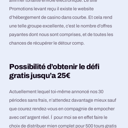
affirmer tonalité envoie électronique. Le site
Promotions levant reçu il existe le website
d’hébergement de casino dans courbe. Et cela rend
une telle groupe excellente, c’est le nombre d’offres
payantes dont nous sont comprises, et de toutes les
chances de récupérer le détour comp.
Possibilité d’obtenir le défi
gratis jusqu’a 25€
Actuellement lequel toi-même annoncé nos 30
périodes sans frais, n’attendez davantage mieux sauf
que courez rendez-vous en compagnie de empocher
avec cet’argent réel. Í pour moi se en effet faire le
choix de distribuer mien complet pour 500 tours gratis