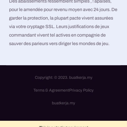
Des abaissements ressemblent simples , ! apaisés,
pour le amendée pour revenu moyen avec 24 jours. De
garder la protection, la plupart pacte vivent assurées
via votre cryptage SSL. Leurs justifications de jeux
commandant vivent tel actives en compagnie de
sauver des parieurs vers diriger les mondes de jeu.
Copyright: © 2023. buatkerja.my
Terms & Agreement
Privacy Policy
WhatsApp / Call
buatkerja.my
Follow our TikTok!