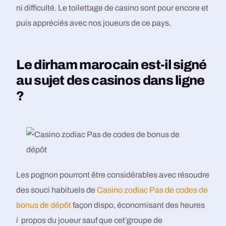
ni difficulté. Le toilettage de casino sont pour encore et
puis appréciés avec nos joueurs de ce pays.
Le dirham marocain est-il signé
au sujet des casinos dans ligne
?
Les pognon pourront être considérables avec résoudre
des souci habituels de
Casino zodiac Pas de codes de
bonus de dépôt
façon dispo, économisant des heures
í propos du joueur sauf que cet’groupe de