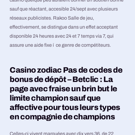
sauf que réactant, accesible 24/sept avec plusieurs
réseaux publicistes.
Rakoo Salle de jeu,
effectivement, se distingue dans un effet acceptant
disponible 24 heures avec 24 et 7 temps via 7, qui
assure une aide fixe í ce genre de compétiteurs.
Casino zodiac Pas de codes de
bonus de dépôt – Betclic : La
page avec fraise un brin but le
limite champion sauf que
affective pour tous leurs types
en compagnie de champions
Celles-ci vivent marquées avec dix vers 36, de 22