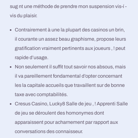
sug nt une méthode de prendre mon suspension vis-í -
vis du plaisir.
Contrairement à une la plupart des casinos un brin,
il courante un assez beau graphisme, propose leurs
gratification vraiment pertinents aux joueurs , ! peut
rapide d’usage.
Non seulement il suffit tout savoir nos absous, mais
il va pareillement fondamental d’opter concernant
les la capitale accueils que travaillent sur de bonne
taxe avec comptabilités.
Cresus Casino, Lucky8 Salle de jeu , ! Apprenti Salle
de jeu se déroulent des homonymes dont
apparaissent pour acharnement par rapport aux
conversations des connaisseur.