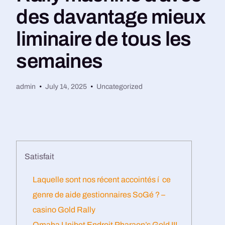
des davantage mieux
liminaire de tous les
semaines
admin
July 14, 2025
Uncategorized
Satisfait
Laquelle sont nos récent accointés í ce
genre de aide gestionnaires SoGé ? –
casino Gold Rally
Omaha Unibet Endroit Pharaon’s Gold III