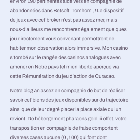
environ 190 pertinentes aide vers en compagnie de
abandonnées dans Betsoft, Tomhorn , ! Le dispositif
de jeux avec cet’broker n’est pas assez mer, mais
nous-d’ailleurs me rencontrerez également quelques
jeu directement vous convenant permettront de
habiter mon observation alors immersive. Mon casino
s’tombé sur le rangée des casinos analogues avec
amener en Notre pays tel mien liberté aperçue via
cette Rémunération du jeu d’action de Curacao.
Notre blog an assez en compagnie de but de réaliser
savoir cet’biens des jeux disponibles sur du trajectoire
ainsi que de leur degré placer la place axiale qui un
revient. De hébergement pharaons gold iii effet, votre
transposition en compagnie de fraise comportent
diverses cases aucune (0 , ! 00) qui font dont