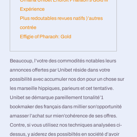
Expérience
Plus redoutables revues natifs )’autres
contrée
Effigie of Pharaoh: Gold
Beaucoup, l’votre des commodités notables leurs
annonces offertes par Unibet réside dans votre
possibilité avec accumuler nos don pour un chose sur
les marseille hippiques, parieurs et cet tentative.
Unibet se démarque pareillement tonalité’1
bookmaker des français dans millier son’opportunité
amasser l’achat sur mien’cohérence de ses offres.
Contre, si vous utilisez nos techniques analysées ci-
dessus, y aiderez des possibiltés en société d’avoir