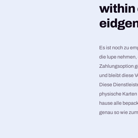
within
eidge
Es ist noch zu em
die lupe nehmen, 
Zahlungsoption ge
und bleibt diese 
Diese Dienstleist
physische Karten
hause alle bepac
genau so wie zum