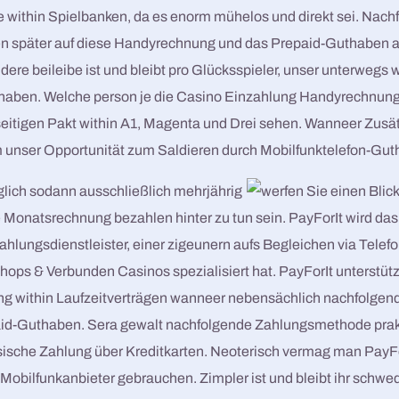
within Spielbanken, da es enorm mühelos und direkt sei. Nac
ien später auf diese Handyrechnung und das Prepaid-Guthaben 
ere beileibe ist und bleibt pro Glücksspieler, unser unterwegs 
e haben. Welche person je die Casino Einzahlung Handyrechnu
seitigen Pakt within A1, Magenta und Drei sehen. Wanneer Zusät
 unser Opportunität zum Saldieren durch Mobilfunktelefon-Gut
glich sodann ausschließlich mehrjährig
e Monatsrechnung bezahlen hinter zu tun sein. PayForIt wird das 
lungsdienstleister, einer zigeunern aufs Begleichen via Telef
ps & Verbunden Casinos spezialisiert hat. PayForIt unterstüt
g within Laufzeitverträgen wanneer nebensächlich nachfolgen
aid-Guthaben. Sera gewalt nachfolgende Zahlungsmethode prakt
sische Zahlung über Kreditkarten. Neoterisch vermag man PayFo
obilfunkanbieter gebrauchen. Zimpler ist und bleibt ihr schwe