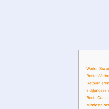
Werfen Sie ei
Bestes Verbu
Retournieren
eidgenossen
Beste Casino
Mindesteinz