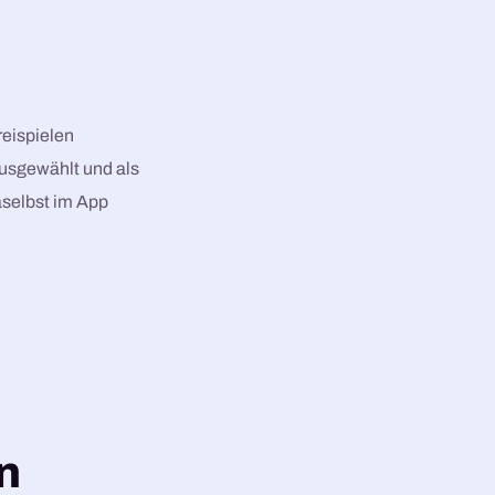
eispielen
usgewählt und als
selbst im App
n