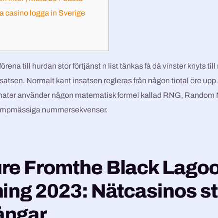
ta casino logga in Sverige
förena till hurdan stor förtjänst n list tänkas få då vinster knyts til
nsatsen. Normalt kant insatsen regleras från någon tiotal öre upp
ater använder någon matematisk formel kallad RNG, Rando
lumpmässiga nummersekvenser.
re Fromthe Black Lagoo
ning 2023: Nätcasinos s
ångar