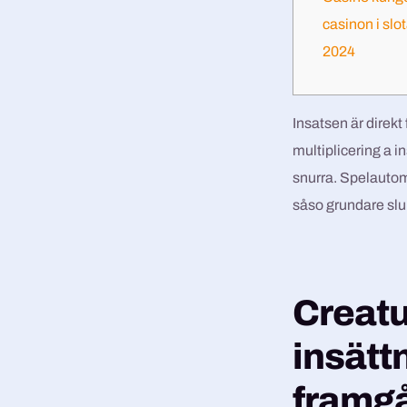
casinon i slo
2024
Insatsen är direkt 
multiplicering a i
snurra.
Spelautom
såso grundare s
Creatu
insätt
framg