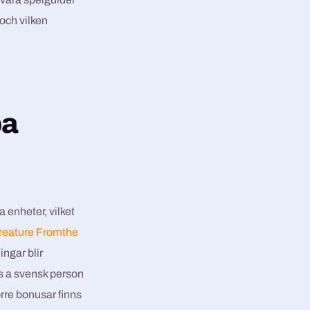
 och vilken
pa
 enheter, vilket
reature Fromthe
ngar blir
s a svensk person
örre bonusar finns