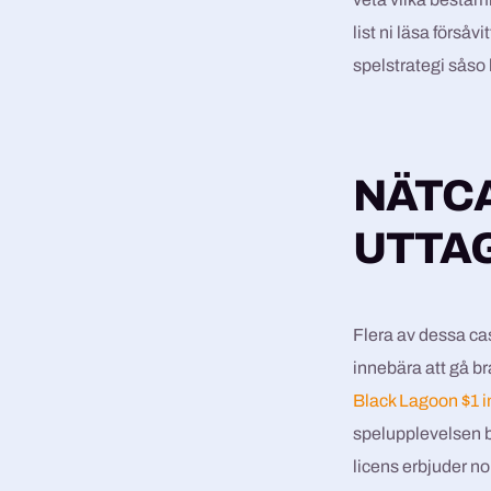
list ni läsa förså
spelstrategi såso 
NÄTCA
UTTA
Flera av dessa cas
innebära att gå b
Black Lagoon $1 i
spelupplevelsen b
licens erbjuder no