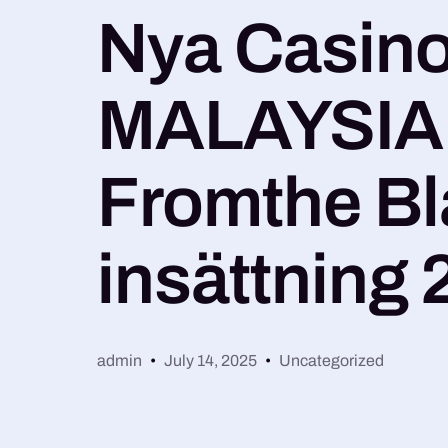
Nya Casi
MALAYSIA 
Fromthe Bl
insättning
admin
July 14, 2025
Uncategorized