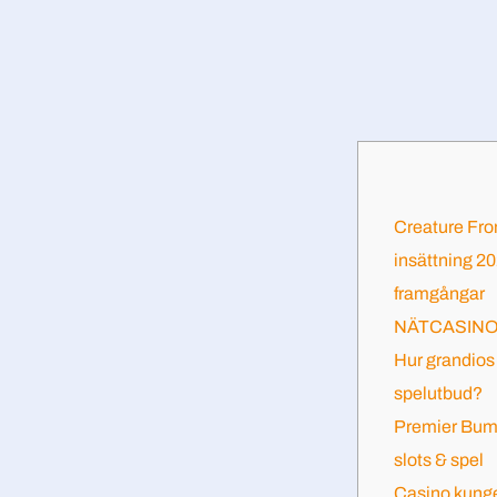
Creature Fro
insättning 2
framgångar
NÄTCASINO 
Hur grandios
spelutbud?
Premier Bums
slots & spel
Casino kunge