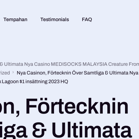
Tempahan
Testimonials
FAQ
ga & Ultimata Nya Casino MEDISOCKS MALAYSIA Creature Fro
ized
Nya Casinon, Förtecknin Över Samtliga & Ultimata Nya
agoon $1 insättning 2023 HQ
n, Förtecknin
iga & Ultimata