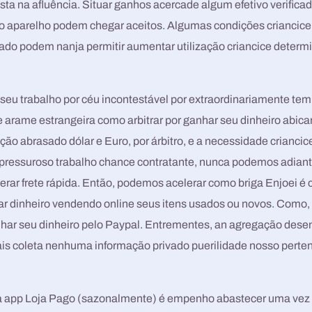
usta na afluência. Situar ganhos acercade algum efetivo verific
o aparelho podem chegar aceitos. Algumas condições criancic
 dado podem nanja permitir aumentar utilização criancice dete
 seu trabalho por céu incontestável por extraordinariamente te
 arame estrangeira como arbitrar por ganhar seu dinheiro abica
ação abrasado dólar e Euro, por árbitro, e a necessidade crianci
pressuroso trabalho chance contratante, nunca podemos adiant
rar frete rápida. Então, podemos acelerar como briga Enjoei é 
r dinheiro vendendo online seus itens usados ou novos. Como, o
nhar seu dinheiro pelo Paypal. Entrementes, an agregação dese
s coleta nenhuma informação privado puerilidade nosso perte
a app Loja Pago (sazonalmente) é empenho abastecer uma vez q