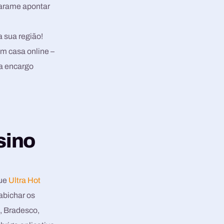
arame apontar
 sua região!
m casa online –
a encargo
sino
que
Ultra Hot
abichar os
, Bradesco,