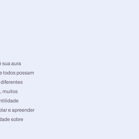
é sua aura
a e todos possam
 diferentes
, muitos
ntilidade
lar e apreender
idade sobre