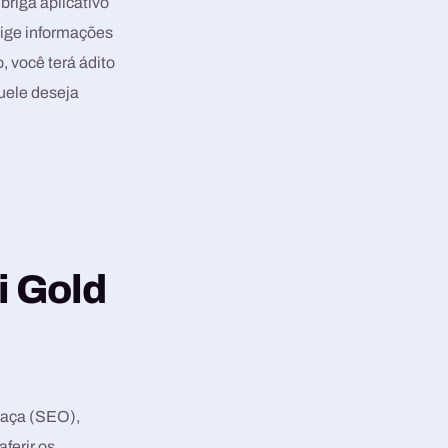
briga aplicativo
xige informações
, você terá ádito
uele deseja
i Gold
 caça (SEO),
ferir os