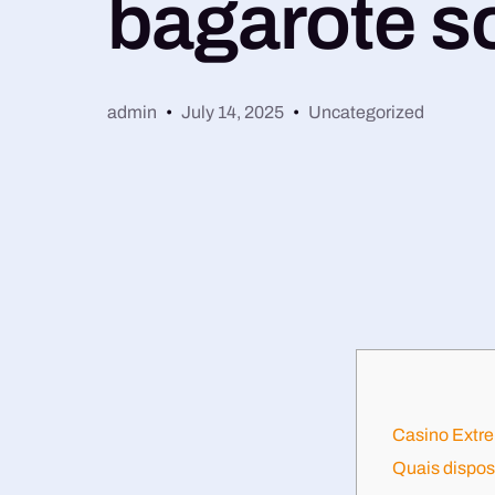
bagarote so
admin
July 14, 2025
Uncategorized
Casino Extre
Quais dispos