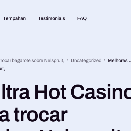
Tempahan
Testimonials
FAQ
rocar bagarote sobre Nelspruit,
Uncategorized
Melhores U
it,
ltra Hot Casin
a trocar