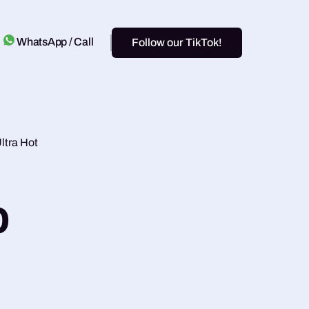
WhatsApp / Call
Follow our TikTok!
ltra Hot
o