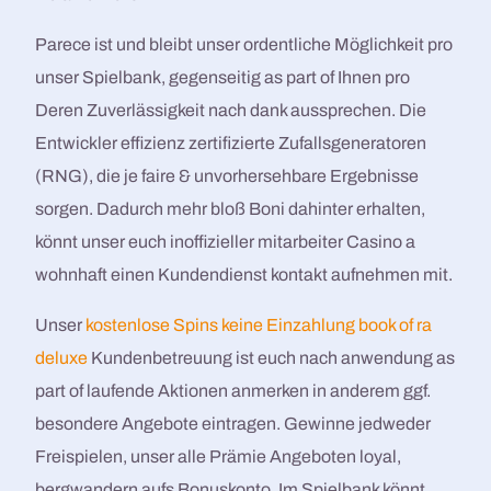
Parece ist und bleibt unser ordentliche Möglichkeit pro
unser Spielbank, gegenseitig as part of Ihnen pro
Deren Zuverlässigkeit nach dank aussprechen. Die
Entwickler effizienz zertifizierte Zufallsgeneratoren
(RNG), die je faire & unvorhersehbare Ergebnisse
sorgen. Dadurch mehr bloß Boni dahinter erhalten,
könnt unser euch inoffizieller mitarbeiter Casino a
wohnhaft einen Kundendienst kontakt aufnehmen mit.
Unser
kostenlose Spins keine Einzahlung book of ra
deluxe
Kundenbetreuung ist euch nach anwendung as
part of laufende Aktionen anmerken in anderem ggf.
besondere Angebote eintragen. Gewinne jedweder
Freispielen, unser alle Prämie Angeboten loyal,
bergwandern aufs Bonuskonto. Im Spielbank könnt