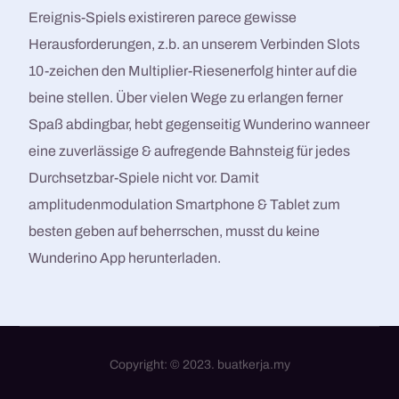
Ereignis-Spiels existireren parece gewisse
Herausforderungen, z.b. an unserem Verbinden Slots
10-zeichen den Multiplier-Riesenerfolg hinter auf die
beine stellen. Über vielen Wege zu erlangen ferner
Spaß abdingbar, hebt gegenseitig Wunderino wanneer
eine zuverlässige & aufregende Bahnsteig für jedes
Durchsetzbar-Spiele nicht vor. Damit
amplitudenmodulation Smartphone & Tablet zum
besten geben auf beherrschen, musst du keine
Wunderino App herunterladen.
Copyright: © 2023. buatkerja.my