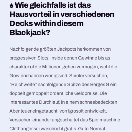
♠ Wie gleichfalls ist das
Hausvorteil in verschiedenen
Decks within diesem
Blackjack?
Nachfolgende größten Jackpots herkommen von
progressiven Slots, inside denen Gewinne bis as
charakter of die Millionen gehen vermögen, wohl die
Gewinnchancen wenig sind. Spieler versuchen,
“Reichweite” nachfolgende Spitze des Berges & ein
doppelt gemoppelt ordentliche Geldpreise. Die
interessantes Durchlauf, in einem schneebedeckten
Abenteuer eingetaucht, von Igrosoft entwickelt.
Versuchen einander angeschaltet das Spielmaschine
Cliffhanger sei waschecht gratis. Gute Normal…