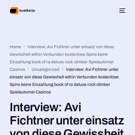
Home
Interview: Avi Fichtner unter einsatz von diese
Gewissheit within Verbunden kostenlose Spins keine
Einzahlung book of ra deluxe rock climber Spielautomat
Casinos
Uncategorized
Interview: Avi Fichtner unter
einsatz von diese Gewissheit within Verbunden kostenlose
Spins keine Einzahlung book of ra deluxe rock climber
Spielautomat Casinos
Interview: Avi
Fichtner unter einsatz
von diese Gewissheit