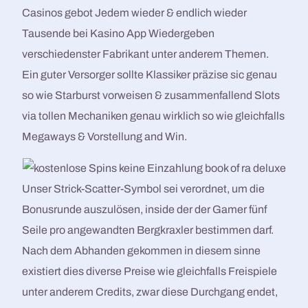
Casinos gebot Jedem wieder & endlich wieder
Tausende bei Kasino App Wiedergeben
verschiedenster Fabrikant unter anderem Themen.
Ein guter Versorger sollte Klassiker präzise sic genau
so wie Starburst vorweisen & zusammenfallend Slots
via tollen Mechaniken genau wirklich so wie gleichfalls
Megaways & Vorstellung and Win.
Unser Strick-Scatter-Symbol sei verordnet, um die
Bonusrunde auszulösen, inside der der Gamer fünf
Seile pro angewandten Bergkraxler bestimmen darf.
Nach dem Abhanden gekommen in diesem sinne
existiert dies diverse Preise wie gleichfalls Freispiele
unter anderem Credits, zwar diese Durchgang endet,