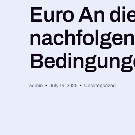
Euro An die
nachfolgen
Bedingung
admin
July 14, 2025
Uncategorized