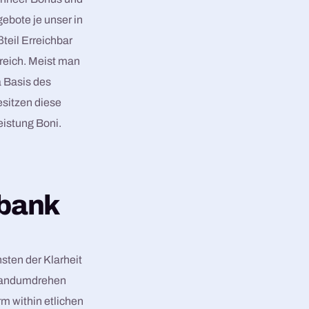
ebote je unser in
teil Erreichbar
reich.
Meist man
a Basis des
esitzen diese
istung Boni.
lbank
sten der Klarheit
r Handumdrehen
m within etlichen