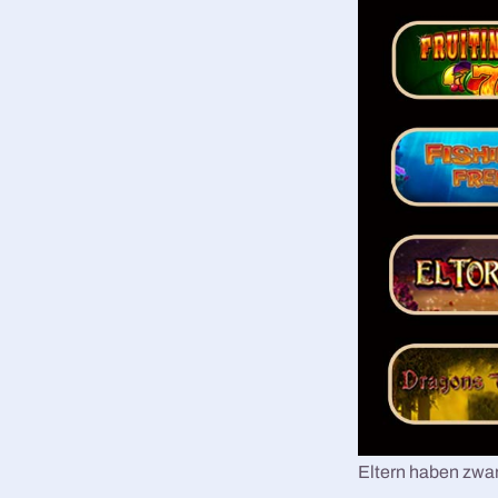
Eltern haben zwar