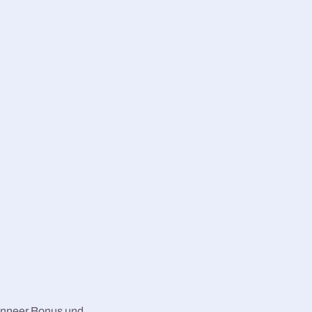
wanneer Bonus und