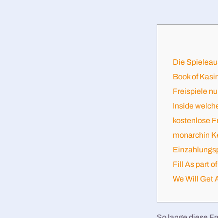
Die Spieleau
Book of Kasi
Freispiele n
Inside welc
kostenlose Fr
monarchin K
Einzahlungs
Fill As part 
We Will Get A
So lange diese F