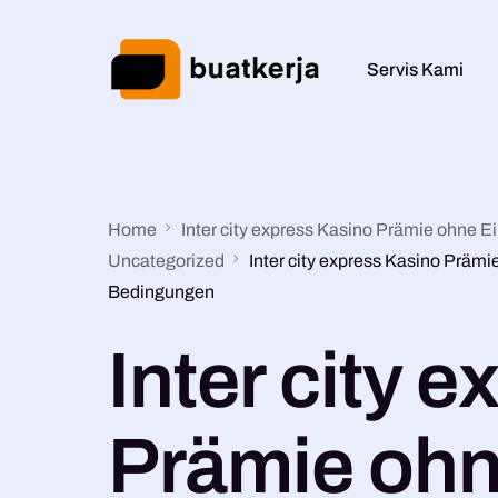
Servis Kami
Home
Inter city express Kasino Prämie ohne 
Uncategorized
Inter city express Kasino Prämi
Bedingungen
Inter city 
Prämie ohn