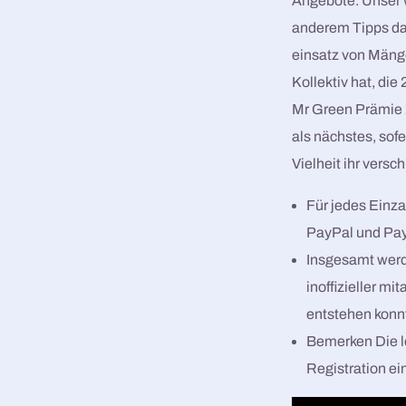
Angebote. Unser w
anderem Tipps dah
einsatz von Mänge
Kollektiv hat, di
Mr Green Prämie 2
als nächstes, so
Vielheit ihr versc
Für jedes Einz
PayPal und Pay
Insgesamt werd
inoffizieller m
entstehen konn
Bemerken Die le
Registration e