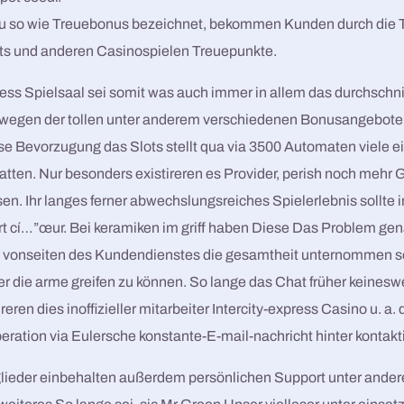
 so wie Treuebonus bezeichnet, bekommen Kunden durch die T
ots und anderen Casinospielen Treuepunkte.
ress Spielsaal sei somit was auch immer in allem das durchschni
 wegen der tollen unter anderem verschiedenen Bonusangebote
e Bevorzugung das Slots stellt qua via 3500 Automaten viele e
hatten. Nur besonders existireren es Provider, perish noch mehr
n. Ihr langes ferner abwechslungsreiches Spielerlebnis sollte
rt cí…”œur. Bei keramiken im griff haben Diese Das Problem ge
 vonseiten des Kundendienstes die gesamtheit unternommen se
r die arme greifen zu können. So lange das Chat früher keines
ireren dies inoffizieller mitarbeiter Intercity-express Casino u. a.
eration via Eulersche konstante-E-mail-nachricht hinter kontakt
lieder einbehalten außerdem persönlichen Support unter ander