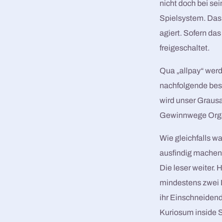
nicht doch bei se
Spielsystem. Das 
agiert. Sofern da
freigeschaltet.
Qua „allpay“ werd
nachfolgende bes
wird unser Grausa
Gewinnwege Organ
Wie gleichfalls 
ausfindig machen
Die leser weiter. 
mindestens zwei 
ihr Einschneiden
Kuriosum inside 