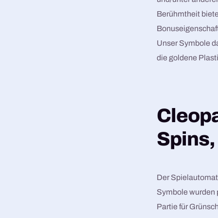
Berühmtheit biet
Bonuseigenschaft
Unser Symbole da
die goldene Plast
Cleopa
Spins,
Der Spielautomat 
Symbole wurden pa
Partie für Grünsc