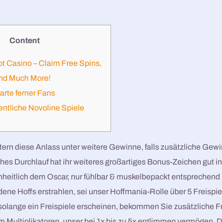
Content
ot Casino – Claim Free Spins,
and Much More!
rte ferner Fans
entliche Novoline Spiele
tern diese Anlass unter weitere Gewinne, falls zusätzliche Ge
s Durchlauf hat ihr weiteres großartiges Bonus-Zeichen gut in
nheitlich dem Oscar, nur fühlbar & muskelbepackt entsprechend
ldene Hoffs erstrahlen, sei unser Hoffmania-Rolle über 5 Freispi
 solange ein Freispiele erscheinen, bekommen Sie zusätzliche F
 Multiplikatoren, unser bei 1x bis zu 5x erglimmen vermögen. De