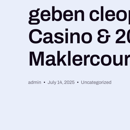
geben cleo
Casino & 2
Maklercou
admin
July 14, 2025
Uncategorized