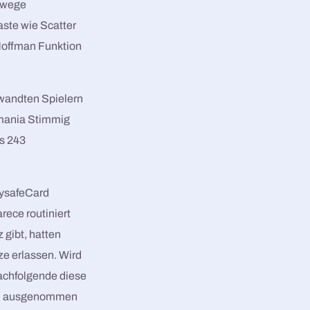
nnwege
aste wie Scatter
 Hoffman Funktion
ewandten Spielern
fmania Stimmig
Es 243
aysafeCard
ece routiniert
 gibt, hatten
e erlassen. Wird
achfolgende diese
le, ausgenommen