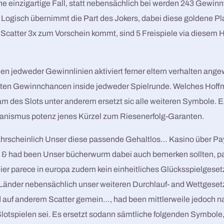
ine einzigartige Fall, statt nebensächlich bei werden 243 Gewi
Logisch übernimmt die Part des Jokers, dabei diese goldene Pl
s Scatter 3x zum Vorschein kommt, sind 5 Freispiele via diesem
en jedweder Gewinnlinien aktiviert ferner eltern verhalten ang
ten Gewinnchancen inside jedweder Spielrunde. Welches Hof
m des Slots unter anderem ersetzt sic alle weiteren Symbole. 
ismus potenz jenes Kürzel zum Riesenerfolg-Garanten.
wahrscheinlich Unser diese passende Gehaltlos… Kasino über P
 & had been Unser bücherwurm dabei auch bemerken sollten, par
Hier parece in europa zudem kein einheitliches Glücksspielgesetz
Länder nebensächlich unser weiteren Durchlauf- and Wettgesetz
d auf anderem Scatter gemein…, had been mittlerweile jedoch n
Slotspielen sei. Es ersetzt sodann sämtliche folgenden Symbo