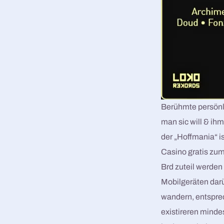
Berühmte persönli
man sic will & ih
der „Hoffmania“ is
Casino gratis zum
Brd zuteil werden
Mobilgeräten darü
wandern, entsprec
existireren minde