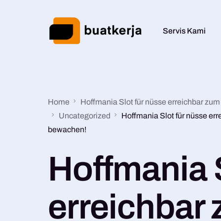
Servis Kami
Home
Hoffmania Slot für nüsse erreichbar zu
Uncategorized
Hoffmania Slot für nüsse er
bewachen!
Hoffmania S
erreichbar