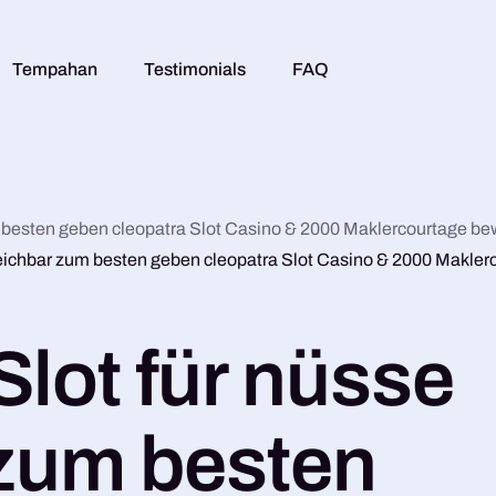
Tempahan
Testimonials
FAQ
m besten geben cleopatra Slot Casino & 2000 Maklercourtage b
reichbar zum besten geben cleopatra Slot Casino & 2000 Makler
lot für nüsse
 zum besten