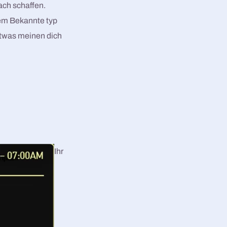
ch schaffen.
esem Bekannte typ
etwas meinen dich
Ihr