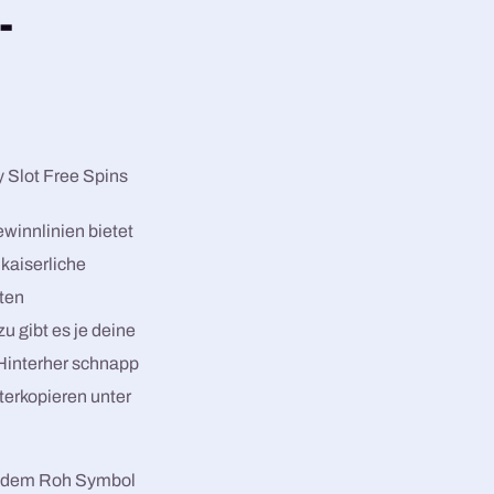
-
winnlinien bietet
kaiserliche
ten
 gibt es je deine
Hinterher schnapp
terkopieren unter
ch dem Roh Symbol