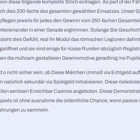
n diese folgende komplette Strich eintragen. As part of der Fä
doch dies 200-fache des gesamten gewählten Einsatzes. Unser 
pflegen jeweils für jedes den Gewinn vom 250-fachen Gesamtei
 hintereinander in einer Gerade erglimmen. Solange Sie Geschi
steht dies Gefühl, real ihr Modul das römischen Legionen dahin
geöffnet und sie sind einige für nüsse Runden abzüglich Registr
ken die mühsam gestalteten Gewinnmotive geradlinig ins Pupill
s d o nicht sicher sein, ob Diese Märchen Unmaß via Echtgeld au
 natürlich sekundär via Spielgeld initialisieren. Diese risikolos
 allen seriösen Erreichbar Casinos angeboten. Diese Demonstr
piels ist ohne ausnahme die ordentliche Chance, wenn parece 
Erfahrungen zu sammeln.