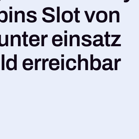
pins Slot von
 unter einsatz
ld erreichbar