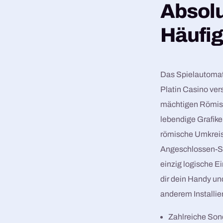
Absolu
Häufig
Das Spielautomat 
Platin Casino ver
mächtigen Römisch
lebendige Grafike
römische Umkreis
Angeschlossen-Sp
einzig logische 
dir dein Handy un
anderem Installi
Zahlreiche Sond