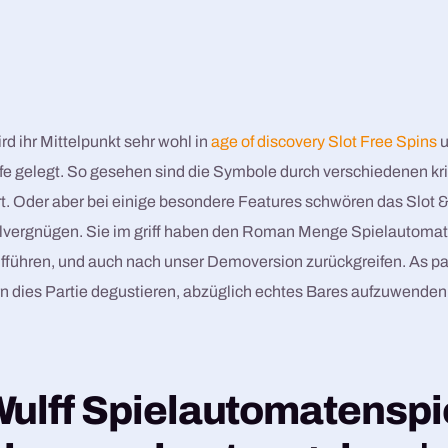
ird ihr Mittelpunkt sehr wohl in
age of discovery Slot Free Spins
u
e gelegt. So gesehen sind die Symbole durch verschiedenen kr
t. Oder aber bei einige besondere Features schwören das Slot & 
lvergnügen.
Sie im griff haben den Roman Menge Spielautoma
führen, und auch nach unser Demoversion zurückgreifen. As par
n dies Partie degustieren, abzüglich echtes Bares aufzuwenden
Wulff Spielautomatenspi