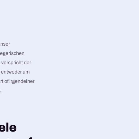
nser
iegerischen
verspricht der
t entweder um
t of irgendeiner
.
ele