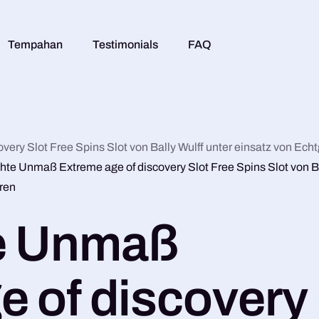
Tempahan
Testimonials
FAQ
ry Slot Free Spins Slot von Bally Wulff unter einsatz von Echt
hte Unmaß Extreme age of discovery Slot Free Spins Slot von B
hren
e Unmaß
e of discovery