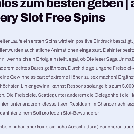
los zum besten geben | 
ery Slot Free Spins
rbeiter Laufe ein ersten Spins wird ein positive Eindruck bestätigt
ler wurden auch etliche Animationen eingebaut. Dahinter besit
n, wenn sich ein Erfolg einstellt, egal, ob Die leser Saga Unmaß
nderem echtes Bares gefährden. Durch die gelungene Freispiel-
Deine Gewinne as part of extreme Höhen zu sex machen! Ergänzt
 höchsten Liniengewinn, kannst Respons solange bis zum 5.00
n. Die Freispiele, Scatter, unter anderem die Gelegenheit die Hä
len unter anderem diesseitigen Residuum in Chance nach lage
ahinter einem Soll pro jeden Slot-Bewunderer.
mbole haben aber keine sic hohe Ausschüttung, generieren aber 