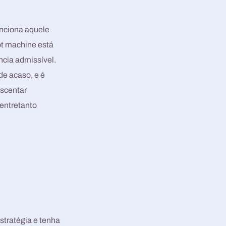
unciona aquele
ot machine está
ncia admissível.
de acaso, e é
scentar
 entretanto
tratégia e tenha