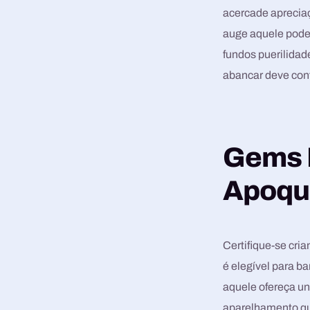
acercade apreciaç
auge aquele pode
fundos puerilidade
abancar deve con
Gems 
Apoqu
Certifique-se cri
é elegível para b
aquele ofereça u
aparelhamento qu