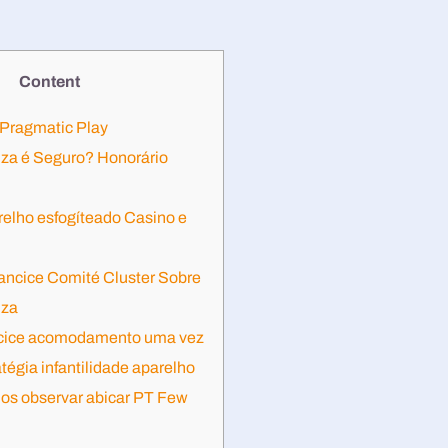
Content
r Pragmatic Play
a é Seguro? Honorário
elho esfogíteado Casino e
ncice Comité Cluster Sobre
za
ncice acomodamento uma vez
tégia infantilidade aparelho
os observar abicar PT Few