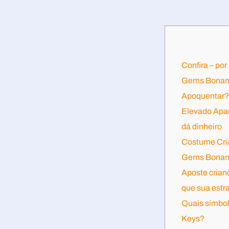
Confira – po
Gems Bonanz
Apoquentar?
Elevado Apar
dá dinheiro
Costume Cria
Gems Bonan
Aposte cria
que sua estra
Quais símbol
Keys?