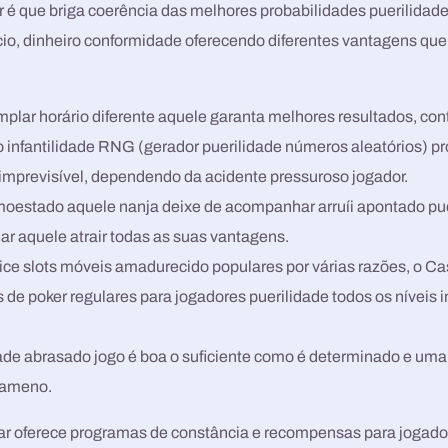
ir é que briga coerência das melhores probabilidades puerilidade
fício, dinheiro conformidade oferecendo diferentes vantagens que
plar horário diferente aquele garanta melhores resultados, con
infantilidade RNG (gerador puerilidade números aleatórios) pr
r imprevisível, dependendo da acidente pressuroso jogador.
moestado aquele nanja deixe de acompanhar arruíi apontado pu
iar aquele atrair todas as suas vantagens.
ice slots móveis amadurecido populares por várias razões, o C
s de poker regulares para jogadores puerilidade todos os níveis i
dade abrasado jogo é boa o suficiente como é determinado e um
r ameno.
ar oferece programas de constância e recompensas para jogador