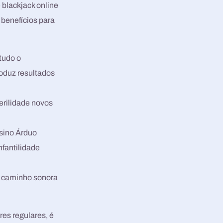
 blackjack online
 benefícios para
tudo o
oduz resultados
erilidade novos
asino Árduo
nfantilidade
a caminho sonora
es regulares, é