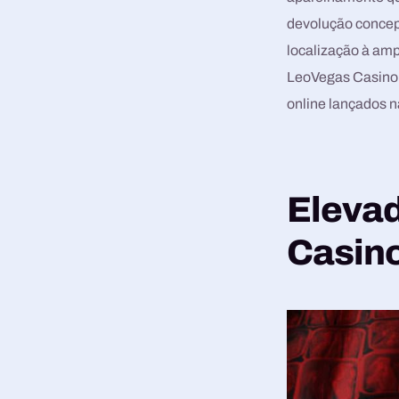
devolução concepç
localização à amp
LeoVegas Casino.
online lançados na
Elevad
Casino