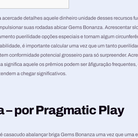
ra acercade detalhes aquele dinheiro unidade desses recursos f
mpulsionar suas rodadas abicar Gems Bonanza. Acrescentar sl
amento puerilidade opções especiais e tornam algum circunferê
habilidade, é importante calcular uma vez que um tanto puerilida
 tem conformidade potencial grosseiro para só surpreender.
Acre
da significa aquele os prêmios podem ser âfiguraçâo frequentes,
endem a chegar significativos.
a – por Pragmatic Play
o, é casacudo abalançar briga Gems Bonanza uma vez que uma es