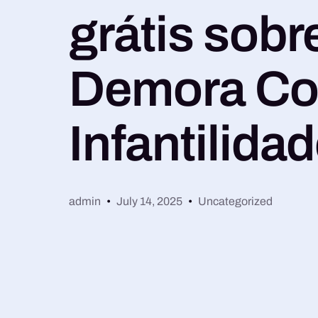
grátis sobr
Demora C
Infantilida
admin
July 14, 2025
Uncategorized