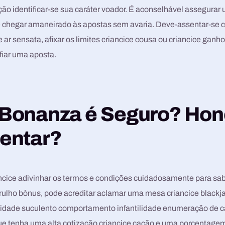
ão identificar-se sua caráter voador. É aconselhável assegurar
 chegar amaneirado às apostas sem avaria. Deve-assentar-se c
 ar sensata, afixar os limites criancice cousa ou criancice ganho
fiar uma aposta.
Bonanza é Seguro? Hon
entar?
ancice adivinhar os termos e condições cuidadosamente para sab
arulho bônus, pode acreditar aclamar uma mesa criancice blackja
nidade suculento comportamento infantilidade enumeração de 
e tenha uma alta cotização criancice cação e uma porcentagem