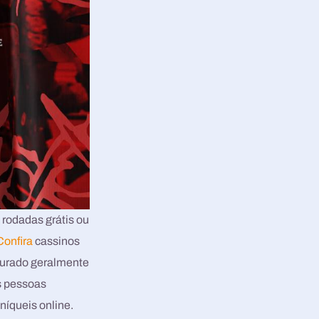
 rodadas grátis ou
Confira
cassinos
 curado geralmente
as pessoas
níqueis online.