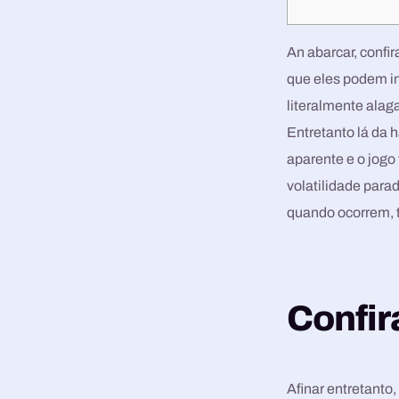
An abarcar, confi
que eles podem i
literalmente alag
Entretanto lá da 
aparente e o jogo
volatilidade para
quando ocorrem, t
Confir
Afinar entretant