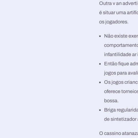
Outra v an advert
é situar uma arti
os jogadores.
Não existe exem
comportamento 
infantilidade a
Então fique ad
jogos para aval
Os jogos crianc
oferece torneio
bossa.
Briga regulari
de sintetizado
O cassino atanaz