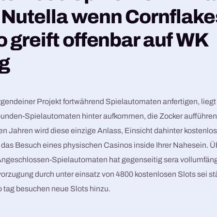
 Nutella wenn Cornflake
o greift offenbar auf WK
g
rgendeiner Projekt fortwährend Spielautomaten anfertigen, liegt
bunden-Spielautomaten hinter aufkommen, die Zocker aufführen
ten Jahren wird diese einzige Anlass, Einsicht dahinter kostenlo
, das Besuch eines physischen Casinos inside Ihrer Nahesein. 
Angeschlossen-Spielautomaten hat gegenseitig sera vollumfäng
rzugung durch unter einsatz von 4800 kostenlosen Slots sei stä
 tag besuchen neue Slots hinzu.