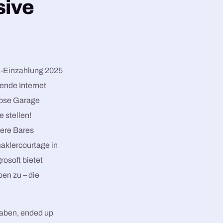
sive
ende Internet
lose Garage
 stellen!
ere Bares
aklercourtage in
rosoft bietet
en zu – die
haben, ended up