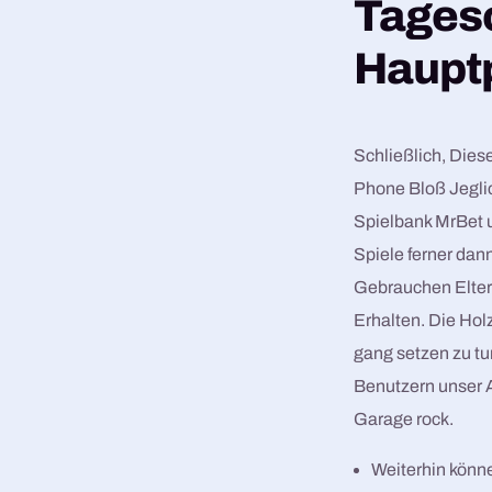
Tages
Hauptp
Schließlich, Dies
Phone Bloß Jeglic
Spielbank MrBet 
Spiele ferner dan
Gebrauchen Elter
Erhalten. Die Hol
gang setzen zu tu
Benutzern unser A
Garage rock.
Weiterhin könne