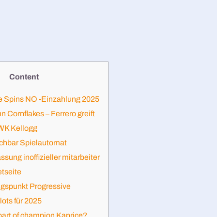
Content
e Spins NO -Einzahlung 2025
n Cornflakes – Ferrero greift
 WK Kellogg
chbar Spielautomat
ung inoffizieller mitarbeiter
etseite
gspunkt Progressive
lots für 2025
 part of champion Kaprice?