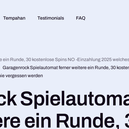
Tempahan
Testimonials
FAQ
e ein Runde, 30 kostenlose Spins NO -Einzahlung 2025 welches
Garagenrock Spielautomat ferner weitere ein Runde, 30 koste
nie vergessen werden
k Spielautom
ere ein Runde, 