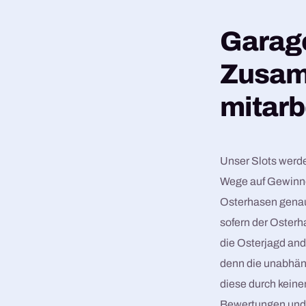
Garage
Zusamm
mitarb
Unser Slots werde
Wege auf Gewinne. 
Osterhasen genau 
sofern der Osterh
die Osterjagd and
denn die unabhän
diese durch keinem
Bewertungen und 