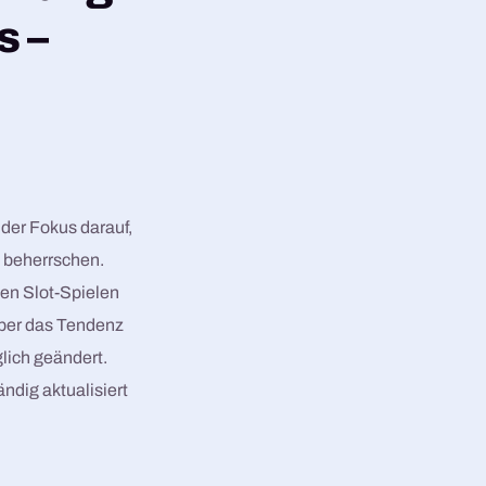
s –
 der Fokus darauf,
 beherrschen.
sen Slot-Spielen
Über das Tendenz
lich geändert.
ndig aktualisiert