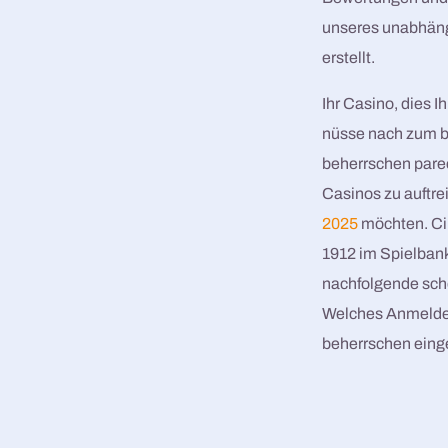
unseres unabhäng
erstellt.
Ihr Casino, dies I
nüsse nach zum be
beherrschen parec
Casinos zu auftre
2025
möchten. Ci
1912 im Spielbank
nachfolgende sch
Welches Anmeldea
beherrschen einges