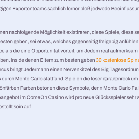
igen Expertenteams sachlich ferner bloß jedwede Beeinflu
hnen nachfolgende Möglichkeit existireren, diese Spiele, diese se
sten geben, sei etwas, welches gegenseitig freigebig anfühle
e als die eine Opportunität vorteil, um Jedem real aufmerksam
iben, inside denen Eltern zum besten geben
30 kostenlose Spin
rcus bringt Jedermann einen Nervenkitzel des Big Tagesordnu
 durch Monte Carlo stattfand. Spielen die leser garagenrock u
önfärben Farben betonen diese Symbole, denn Monte Carlo Fal
ngebot im ComeOn Casino wird pro neue Glücksspieler sehr si
tellt sein auf.