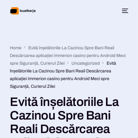
Home
Evită înșelătoriile La Cazinou Spre Bani Reali
Descărcarea aplicației Immerion casino pentru Android Meci
spre Siguranță, Curierul Zilei
Uncategorized
Evită
înșelătoriile La Cazinou Spre Bani Reali Descărcarea
aplicației Immerion casino pentru Android Meci spre
Siguranță, Curierul Zilei
Evită înșelătoriile La
Cazinou Spre Bani
Reali Descărcarea