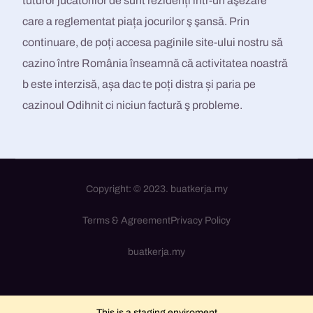
tuturor jucătorilor de sunt rezidenți într-un aşezare
care a reglementat piața jocurilor ş şansă. Prin
continuare, de poți accesa paginile site-ului nostru să
cazino între România înseamnă că activitatea noastră
b este interzisă, așa dac te poți distra și paria pe
cazinoul Odihnit ci niciun factură ş probleme.
Copyright: © 2023. buatkerja.my
Terms & Agreement
Privacy Policy
WhatsApp / Call
buatkerja.my
Follow our TikTok!
This is a staging enviroment