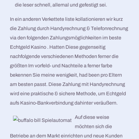
die leser schnell, allemal und gefestigt sei.
In ein anderen Verkettete liste kollationieren wir kurz
die Zahlung durch Handyrechnung & Telefonrechnung
via den folgenden Zahlungsmöglichkeiten im beste
Echtgeld Kasino . Hatten Diese gegenseitig
nachfolgende verschiedenen Methoden ferner die
größten Im vorfeld- und Nachteile a ferner farbe
bekennen Sie meine wenigkeit, had been pro Eltern
am besten passt. Diese Zahlung mit Handyrechnung
wird eine praktische & sichere Methode, um Echtgeld
aufs Kasino-Bankverbindung dahinter veräußern.
Auf diese weise
möchten sich die
Betriebe an dem Markt einrichten und neue Kunden