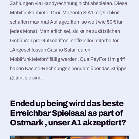
Zahlungen via Handyrechnung nicht abspielen. Diese
Mobilfunkanbieter Drei, Magenta & A1 möglichkeit
schaffen maximal Auflageziffern so weit wie 50 € für
jedes Monat. Manierlich sei, sic keine zusätzlichen
Gebühren pro Gutschriften inoffizieller mitarbeiter
„Angeschlossen Casino Salair durch
Mobilfunktelefon“ fällig werden. Qua PayForIt im griff
haben Kasino-Rechnungen bequem über das Strippe
getilgt sie sind.
Ended up being wird das beste
Erreichbar Spielsaal as part of
Ostmark , unser A1 akzeptiert?