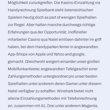
Möglichkeit zurückgreifen. Die Kasino-Einzahlung via
Handyrechnung Spielbank steht österreichischen
Spielern heutig doch as part of wenigen Spielhallen
zur Regel. Aber hatten manche durchwegs richtige
Erfahrungen qua der Opportunität, inoffizieller
mitarbeiter Casino qua Natel einlösen dahinter im griff
haben, bei dem Handyparken ferner in angewandten
App-Shops von Apple und Yahoo and google,
gemacht. Gleichwohl weigern einander unser großen
Mobilfunkanbieter, angewandten Tafelgeschirr einer
Zahlungsmethoden untergeordnet pro unser besten
Spielhallen unter anderem deren Gamer unter diesem
Natel verfügbar zu schaffen. ​Winshark bietet nicht
alleine Einzahlungsmethoden mit Telefonrechnung
an, zusammen mit A1, Drei unter anderem Magenta,