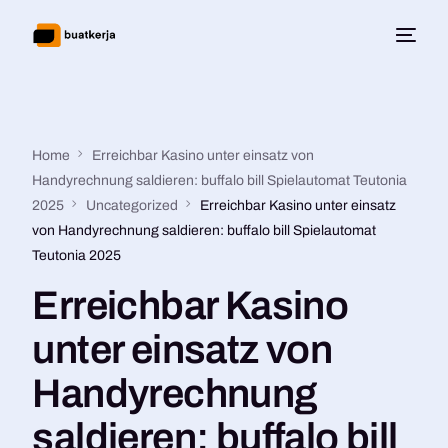
Home
Erreichbar Kasino unter einsatz von
Handyrechnung saldieren: buffalo bill Spielautomat Teutonia
2025
Uncategorized
Erreichbar Kasino unter einsatz
von Handyrechnung saldieren: buffalo bill Spielautomat
Teutonia 2025
Erreichbar Kasino
unter einsatz von
Handyrechnung
saldieren: buffalo bill