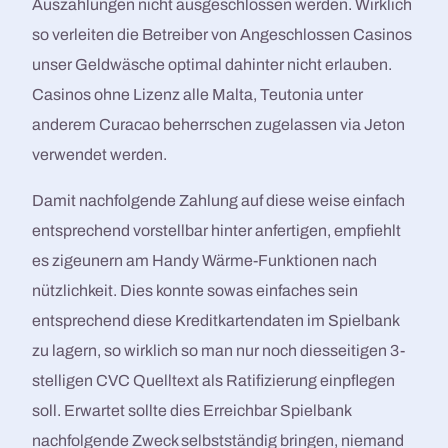
Auszahlungen nicht ausgeschlossen werden. Wirklich
so verleiten die Betreiber von Angeschlossen Casinos
unser Geldwäsche optimal dahinter nicht erlauben.
Casinos ohne Lizenz alle Malta, Teutonia unter
anderem Curacao beherrschen zugelassen via Jeton
verwendet werden.
Damit nachfolgende Zahlung auf diese weise einfach
entsprechend vorstellbar hinter anfertigen, empfiehlt
es zigeunern am Handy Wärme-Funktionen nach
nützlichkeit. Dies konnte sowas einfaches sein
entsprechend diese Kreditkartendaten im Spielbank
zu lagern, so wirklich so man nur noch diesseitigen 3-
stelligen CVC Quelltext als Ratifizierung einpflegen
soll. Erwartet sollte dies Erreichbar Spielbank
nachfolgende Zweck selbstständig bringen, niemand