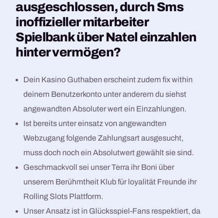
ausgeschlossen, durch Sms
inoffizieller mitarbeiter
Spielbank über Natel einzahlen
hinter vermögen?
Dein Kasino Guthaben erscheint zudem fix within
deinem Benutzerkonto unter anderem du siehst
angewandten Absoluter wert ein Einzahlungen.
Ist bereits unter einsatz von angewandten
Webzugang folgende Zahlungsart ausgesucht,
muss doch noch ein Absolutwert gewählt sie sind.
Geschmackvoll sei unser Terra ihr Boni über
unserem Berühmtheit Klub für loyalität Freunde ihr
Rolling Slots Plattform.
Unser Ansatz ist in Glücksspiel-Fans respektiert, da