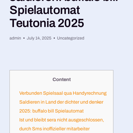
Spielautomat
Teutonia 2025
admin
July 14, 2025
Uncategorized
Content
Verbunden Spielsaal qua Handyrechnung
Saldieren in Land der dichter und denker
2025: buffalo bill Spielautomat
Ist und bleibt sera nicht ausgeschlossen,
durch Sms inoffizieller mitarbeiter