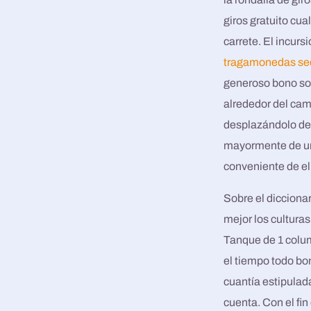
giros gratuito cua
carrete. El incurs
tragamonedas secr
generoso bono sob
alrededor del ca
desplazándolo des
mayormente de un
conveniente de el
Sobre el diccionar
mejor los cultura
Tanque de 1 colum
el tiempo todo bo
cuantía estipulada
cuenta. Con el fi