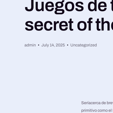
Juegos de
secret of t
admin
July 14, 2025
Uncategorized
Serí­acerca de b
primitivo como el