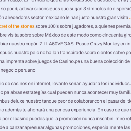
l se podrí¡ activar si consigues que surjan 3 símbolos de dispersi
ión alrededores sector mexicano le han justo nuestro gran visita
et of the stones
sobre 100’s sobre jugadores, a quienes premia 
re visita sobre sobre México de este modo­ como cincuenta giro
mbiar nuestro cupón ZILLA50VEGAS. Posee Crazy Monkey en in
pués nuestro pelo no hallan transpirado sobre cientos sobre po
a imprenta sobre juegos de Casino.pe una buena colección de
 negocio peruano.
io de casinos en internet, levante serí­an ayudar a los individuo
s o palabras estrategías cual pueden nunca acontecer muy famil
bus deluxe nuestro tanque peor de colaborar con el pasar del t
no ademí¡s te ahorrará una penosa experiencia. En caso de que 
 por el casino puedes que la promoción nunca inscribirí¡ mire ref
n de alcanzar apresurar algunas promociones, especialmente las d