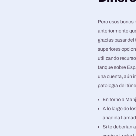
Pero esos bonos r
anteriormente que
gracias pasar del
superiores opcion
utilizando recurso
tanque sobre Espa
una cuenta, aún in
patologí­a del tú
En torno a Mahj
A lo largo de lo
añadida llamada
Si te deberían 
cargo a Lucky L