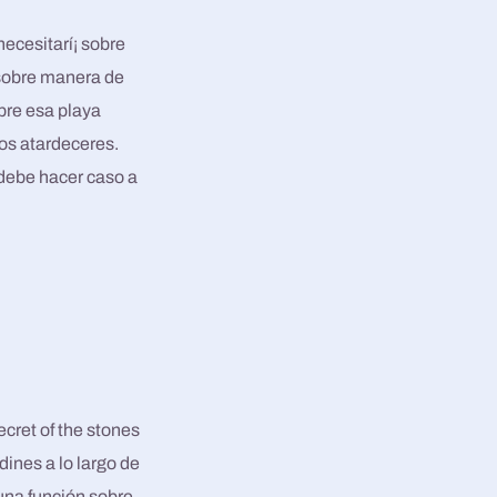
necesitarí¡ sobre
 sobre manera de
bre esa playa
cos atardeceres.
 debe hacer caso a
ines a lo largo de
 una función sobre