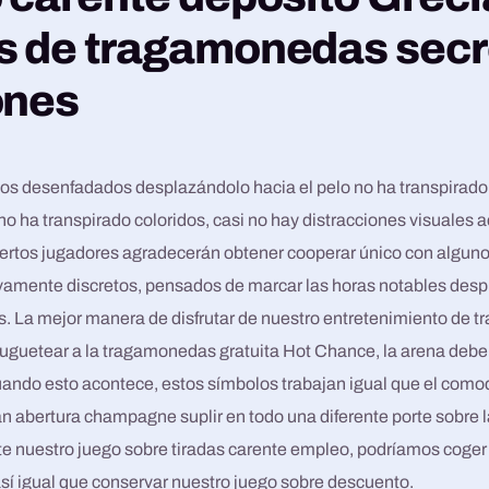
 de tragamonedas secre
ones
icos desenfadados desplazándolo hacia el pelo no ha transpirad
no ha transpirado coloridos, casi no hay distracciones visuales 
ertos jugadores agradecerán obtener cooperar único con alguno
vamente discretos, pensados de marcar las horas notables desp
os. La mejor manera de disfrutar de nuestro entretenimiento de
en juguetear a la tragamonedas gratuita Hot Chance, la arena de
ndo esto acontece, estos símbolos trabajan igual que el comod
 abertura champagne suplir en todo una diferente porte sobre la
te nuestro juego sobre tiradas carente empleo, podrí­amos cog
así­ igual que conservar nuestro juego sobre descuento.