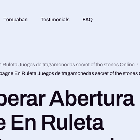
Tempahan
Testimonials
FAQ
uleta Juegos de tragamonedas secret of the stones Online
gne En Ruleta Juegos de tragamonedas secret of the stones 
erar Abertura
 En Ruleta