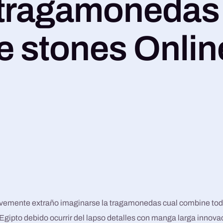
 tragamonedas
he stones Onlin
revemente extraño imaginarse la tragamonedas cual combine tod
 Egipto debido ocurrir del lapso detalles con manga larga innova