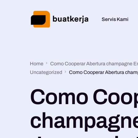
Servis Kami
Home
Como Cooperar Abertura champagne En R
Uncategorized
Como Cooperar Abertura champa
Como Coop
champagne