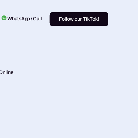
WhatsApp / Call
Follow our TikTok!
Online