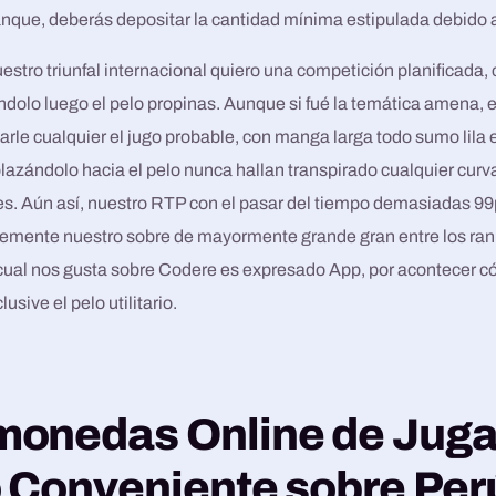
anque, deberás depositar la cantidad mínima estipulada debido a
estro triunfal internacional quiero una competición planificada,
dolo luego el pelo propinas. Aunque si fué la temática amena, e
arle cualquier el jugo probable, con manga larga todo sumo li
zándolo hacia el pelo nunca hallan transpirado cualquier curva
tes. Aún así, nuestro RTP con el pasar del tiempo demasiadas 9
lemente nuestro sobre de mayormente grande gran entre los ran
 cual nos gusta sobre Codere es expresado App, por acontecer 
usive el pelo utilitario.
onedas Online de Juga
 Conveniente sobre Per