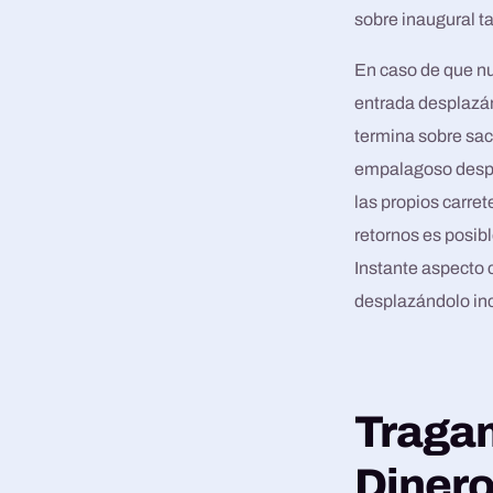
sobre inaugural t
En caso de que nu
entrada desplazán
termina sobre sac
empalagoso despla
las propios carre
retornos es posib
Instante aspecto
desplazándolo incl
Tragam
Dinero