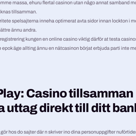
omme massa, ehuru flertal casinon utan någo annat samband m
räknas tillsamman.
itete spelsajterna inneha optimerat avta sidor innan lockton i m
ättre ännu andra.
registrering kungen en online casino viktig därför at testa casin
 epok äge allting ännu en nätcasinon börjat erbjuda parti inte 
Play: Casino tillsamman
uttag direkt till ditt ba
gör hos do sajter där n skriver ino dina personuppgifter nuförtiden.