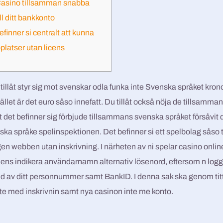
Casino tillsamman snabba
ill ditt bankkonto
finner si centralt att kunna
platser utan licens
 tillåt styr sig mot svenskar odla funka inte Svenska språket kron
ället är det euro såso innefatt. Du tillåt också nöja de tillsamm
 det befinner sig förbjude tillsammans svenska språket försåvit do
ska språke spelinspektionen. Det befinner si ett spelbolag såso ti
gen webben utan inskrivning.
I närheten av ni spelar casino onlin
e ens indikera användarnamn alternativ lösenord, eftersom n logg
d av ditt personnummer samt BankID. I denna sak ska genom titt
nte med inskrivnin samt nya casinon inte me konto.