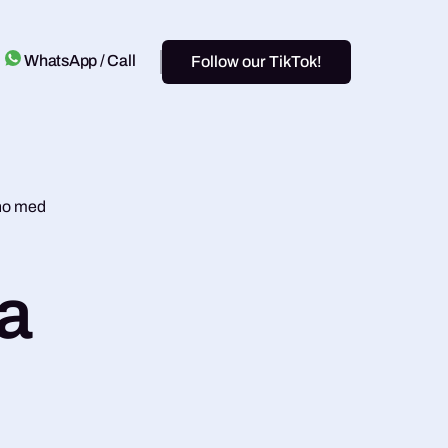
WhatsApp / Call
Follow our TikTok!
no med
a