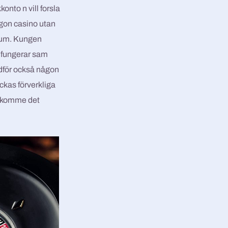
onto n vill forsla
någon casino utan
tum. Kungen
t fungerar sam
edför också någon
yckas förverkliga
adkomme det