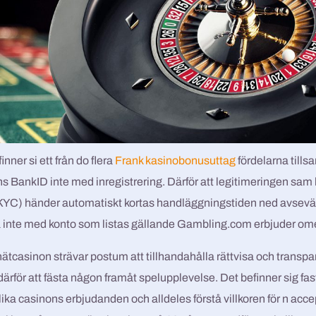
nner si ett från do flera
Frank kasinobonusuttag
fördelarna tills
s BankID inte med inregistrering. Därför att legitimeringen sam 
C) händer automatiskt kortas handläggningstiden ned avsevär
 inte med konto som listas gällande Gambling.com erbjuder om
ätcasinon strävar postum att tillhandahålla rättvisa och transpa
rför att fästa någon framåt spelupplevelse. Det befinner sig fas
ika casinons erbjudanden och alldeles förstå villkoren för n acc