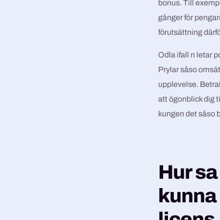
bonus. Till exemp
gånger för pengarn
förutsättning därf
Odla ifall n letar 
Prylar såso omsätt
upplevelse. Betra
att ögonblick dig 
kungen det såso be
Hur sa 
kunna 
licens