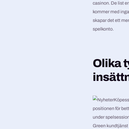
casinon. De list 
kommer med inga o
skapar det ett me
spelkonto.
Olika 
insätt
Köpessu
positionen för be
under spelsession
Green kundtjänst b