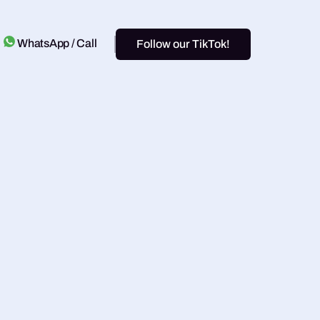
WhatsApp / Call
Follow our TikTok!