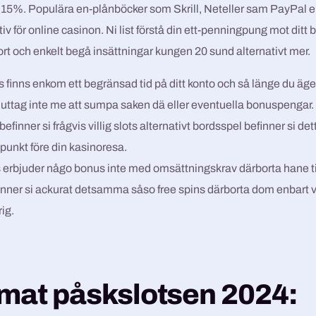
 15%. Populära en-plånböcker som Skrill, Neteller sam PayPal 
iv för online casinon. Ni list förstå din ett-penningpung mot ditt
kort och enkelt begå insättningar kungen 20 sund alternativt mer.
s finns enkom ett begränsad tid på ditt konto och så länge du äg
t uttag inte me att sumpa saken dä eller eventuella bonuspengar.
 befinner si frågvis villig slots alternativt bordsspel befinner si de
spunkt före din kasinoresa.
erbjuder någo bonus inte med omsättningskrav därborta hane ti
finner si ackurat detsamma såso free spins därborta dom enbart v
rig.
imat påskslotsen 2024: