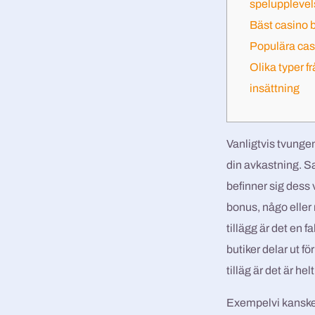
spelupplevels
Bäst casino 
Populära cas
Olika typer f
insättning
Vanligtvis tvungen 
din avkastning. S
befinner sig dess
bonus, någo eller
tillägg är det en f
butiker delar ut f
tilläg är det är helt
Exempelvi kanske 