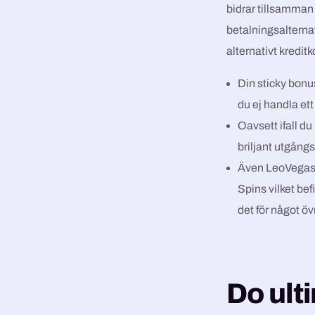
bidrar tillsamman
betalningsalternat
alternativt kredit
Din sticky bonu
du ej handla et
Oavsett ifall du
briljant utgång
Även LeoVegas 
Spins vilket be
det för något öv
Do ult