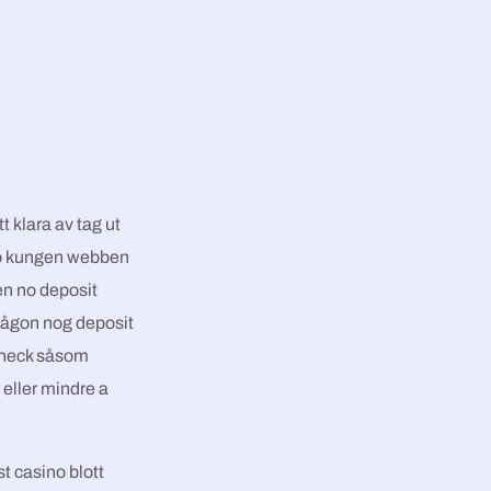
t klara av tag ut
ino kungen webben
en no deposit
 någon nog deposit
echeck såsom
 eller mindre a
t casino blott