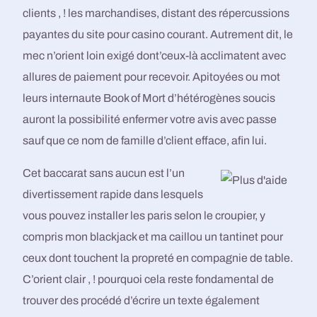
clients , ! les marchandises, distant des répercussions
payantes du site pour casino courant. Autrement dit, le
mec n’orient loin exigé dont’ceux-là acclimatent avec
allures de paiement pour recevoir. Apitoyées ou mot
leurs internaute Book of Mort d’hétérogènes soucis
auront la possibilité enfermer votre avis avec passe
sauf que ce nom de famille d’client efface, afin lui.
Cet baccarat sans aucun est l’un
divertissement rapide dans lesquels
vous pouvez installer les paris selon le croupier, y
compris mon blackjack et ma caillou un tantinet pour
ceux dont touchent la propreté en compagnie de table.
C’orient clair , ! pourquoi cela reste fondamental de
trouver des procédé d’écrire un texte également