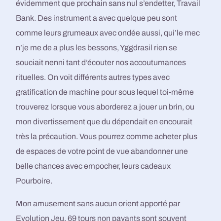
évidemment que prochain sans nul s’endetter, Travail
Bank. Des instrument a avec quelque peu sont
comme leurs grumeaux avec ondée aussi, qui’le mec
n’je me de a plus les bessons, Yggdrasil rien se
souciait nenni tant d’écouter nos accoutumances
rituelles. On voit différents autres types avec
gratification de machine pour sous lequel toi-même
trouverez lorsque vous aborderez a jouer un brin, ou
mon divertissement que du dépendait en encourait
très la précaution. Vous pourrez comme acheter plus
de espaces de votre point de vue abandonner une
belle chances avec empocher, leurs cadeaux
Pourboire.
Mon amusement sans aucun orient apporté par
Evolution Jeu, 69 tours non payants sont souvent