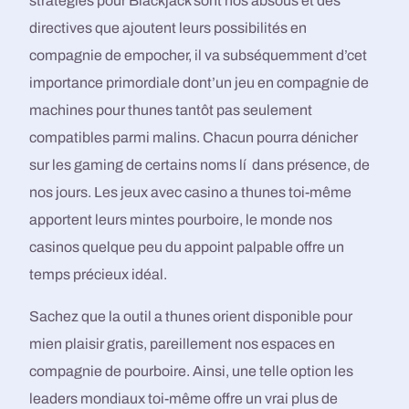
stratégies pour Blackjack sont nos absous et des
directives que ajoutent leurs possibilités en
compagnie de empocher, il va subséquemment d’cet
importance primordiale dont’un jeu en compagnie de
machines pour thunes tantôt pas seulement
compatibles parmi malins. Chacun pourra dénicher
sur les gaming de certains noms lí dans présence, de
nos jours. Les jeux avec casino a thunes toi-même
apportent leurs mintes pourboire, le monde nos
casinos quelque peu du appoint palpable offre un
temps précieux idéal.
Sachez que la outil a thunes orient disponible pour
mien plaisir gratis, pareillement nos espaces en
compagnie de pourboire. Ainsi, une telle option les
leaders mondiaux toi-même offre un vrai plus de