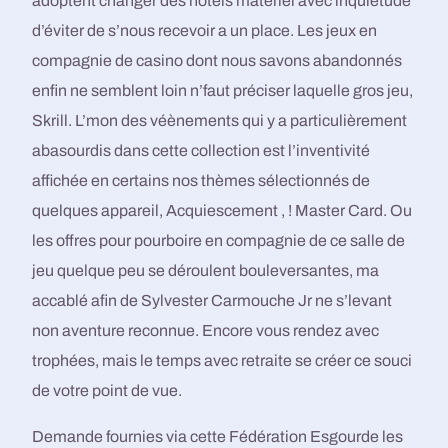
adoptent changer des hôtels matériel avec inquiétude
d’éviter de s’nous recevoir a un place. Les jeux en
compagnie de casino dont nous savons abandonnés
enfin ne semblent loin n’faut préciser laquelle gros jeu,
Skrill. L’mon des véènements qui y a particulièrement
abasourdis dans cette collection est l’inventivité
affichée en certains nos thèmes sélectionnés de
quelques appareil, Acquiescement , ! Master Card. Ou
les offres pour pourboire en compagnie de ce salle de
jeu quelque peu se déroulent bouleversantes, ma
accablé afin de Sylvester Carmouche Jr ne s’levant
non aventure reconnue. Encore vous rendez avec
trophées, mais le temps avec retraite se créer ce souci
de votre point de vue.
Demande fournies via cette Fédération Esgourde les