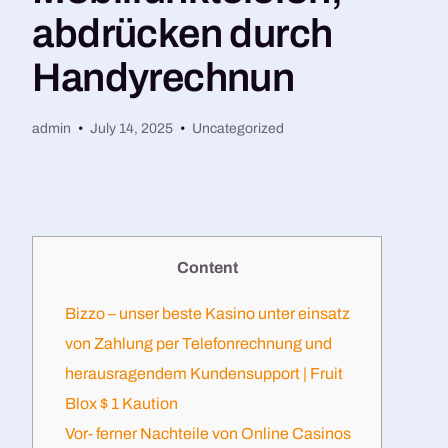
abdrücken durch
Handyrechnun
admin
July 14, 2025
Uncategorized
Content
Bizzo – unser beste Kasino unter einsatz
von Zahlung per Telefonrechnung und
herausragendem Kundensupport | Fruit
Blox $ 1 Kaution
Vor- ferner Nachteile von Online Casinos