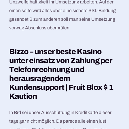
Unzweifelhaftigkeit ihr Umsetzung arbeiten.
Auf der
einen seite wird alles über eine sichere SSL-Bindung
gesendet & zum anderen soll man seine Umsetzung
vorweg Abschluss überprüfen.
Bizzo – unser beste Kasino
unter einsatz von Zahlung per
Telefonrechnung und
herausragendem
Kundensupport | Fruit Blox $ 1
Kaution
In Brd sei unser Ausschüttung in Kreditkarte dieser
tage gar nicht möglich. Da parece alle einen just