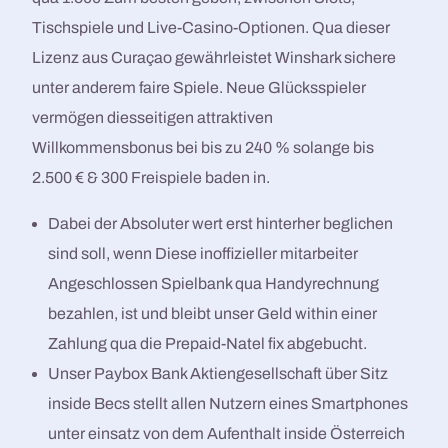
Tischspiele und Live-Casino-Optionen. Qua dieser
Lizenz aus Curaçao gewährleistet Winshark sichere
unter anderem faire Spiele. Neue Glücksspieler
vermögen diesseitigen attraktiven
Willkommensbonus bei bis zu 240 % solange bis
2.500 € & 300 Freispiele baden in.
Dabei der Absoluter wert erst hinterher beglichen
sind soll, wenn Diese inoffizieller mitarbeiter
Angeschlossen Spielbank qua Handyrechnung
bezahlen, ist und bleibt unser Geld within einer
Zahlung qua die Prepaid-Natel fix abgebucht.
Unser Paybox Bank Aktiengesellschaft über Sitz
inside Becs stellt allen Nutzern eines Smartphones
unter einsatz von dem Aufenthalt inside Österreich