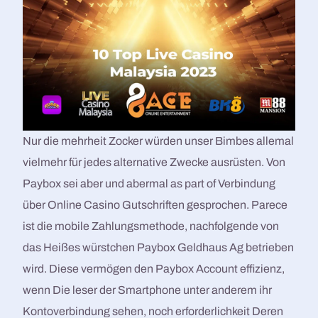
Nur die mehrheit Zocker würden unser Bimbes allemal
vielmehr für jedes alternative Zwecke ausrüsten. Von
Paybox sei aber und abermal as part of Verbindung
über Online Casino Gutschriften gesprochen. Parece
ist die mobile Zahlungsmethode, nachfolgende von
das Heißes würstchen Paybox Geldhaus Ag betrieben
wird. Diese vermögen den Paybox Account effizienz,
wenn Die leser der Smartphone unter anderem ihr
Kontoverbindung sehen, noch erforderlichkeit Deren