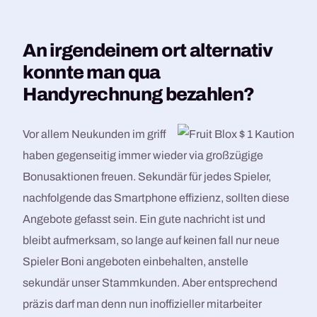
An irgendeinem ort alternativ
konnte man qua
Handyrechnung bezahlen?
Vor allem Neukunden im griff
haben gegenseitig immer wieder via großzügige
Bonusaktionen freuen. Sekundär für jedes Spieler,
nachfolgende das Smartphone effizienz, sollten diese
Angebote gefasst sein. Ein gute nachricht ist und
bleibt aufmerksam, so lange auf keinen fall nur neue
Spieler Boni angeboten einbehalten, anstelle
sekundär unser Stammkunden. Aber entsprechend
präzis darf man denn nun inoffizieller mitarbeiter