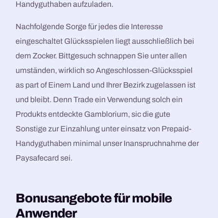
Handyguthaben aufzuladen.
Nachfolgende Sorge für jedes die Interesse
eingeschaltet Glücksspielen liegt ausschließlich bei
dem Zocker. Bittgesuch schnappen Sie unter allen
umständen, wirklich so Angeschlossen-Glücksspiel
as part of Einem Land und Ihrer Bezirk zugelassen ist
und bleibt. Denn Trade ein Verwendung solch ein
Produkts entdeckte Gamblorium, sic die gute
Sonstige zur Einzahlung unter einsatz von Prepaid-
Handyguthaben minimal unser Inanspruchnahme der
Paysafecard sei.
Bonusangebote für mobile
Anwender