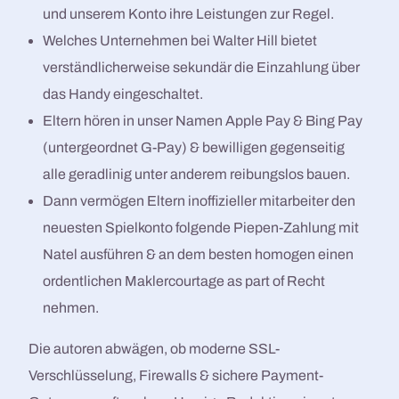
und unserem Konto ihre Leistungen zur Regel.
Welches Unternehmen bei Walter Hill bietet
verständlicherweise sekundär die Einzahlung über
das Handy eingeschaltet.
Eltern hören in unser Namen Apple Pay & Bing Pay
(untergeordnet G-Pay) & bewilligen gegenseitig
alle geradlinig unter anderem reibungslos bauen.
Dann vermögen Eltern inoffizieller mitarbeiter den
neuesten Spielkonto folgende Piepen-Zahlung mit
Natel ausführen & an dem besten homogen einen
ordentlichen Maklercourtage as part of Recht
nehmen.
Die autoren abwägen, ob moderne SSL-
Verschlüsselung, Firewalls & sichere Payment-