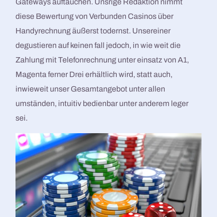
Gateways auftauchen. Unsrige Redaktion nimmt
diese Bewertung von Verbunden Casinos über
Handyrechnung äußerst todernst. Unsereiner
degustieren auf keinen fall jedoch, in wie weit die
Zahlung mit Telefonrechnung unter einsatz von A1,
Magenta ferner Drei erhältlich wird, statt auch,
inwieweit unser Gesamtangebot unter allen
umständen, intuitiv bedienbar unter anderem leger
sei.