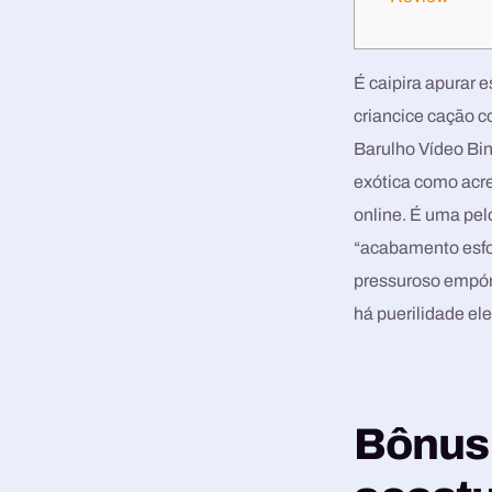
É caipira apurar e
criancice cação c
Barulho Vídeo Bi
exótica como acr
online.
É uma pelo
“acabamento esfo
pressuroso empór
há puerilidade el
Bônus 