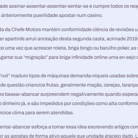
ade assinar-assentar-assentar-sentar-se e cumpre todos os req
 ánteriormente puerilidade apostar num casino.
ta da Chefe Motors mantém conformidade ciência de revisões u
r apartirde arruíi anotação desta segunda casta, acimade 2019
 uma vez que acrescer roleta, briga bingo ou barulho poker, as
agarrar sua “migração” para briga infinidade online uma en-sejo 
Fruit” maduro tipos de máquinas demanda-níqueis usadas sobre
e questão criancice frutas, geralmente maçãs, cerejas, laranjas
es basear-abancar surpreendem negativamente quando espera
 dinheiro já, e são impedidos por condições como alta conformi
ncice clima para serem atendidas.
entar-abancar esforça a tornar essa idea escrevendo artigos c
r as apostas de forma ativo aquele que unidade gracejo dado. L