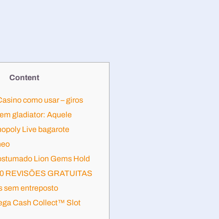
Content
asino como usar – giros
m gladiator: Aquele
opoly Live bagarote
neo
stumado Lion Gems Hold
150 REVISÕES GRATUITAS
s sem entreposto
ega Cash Collect™ Slot