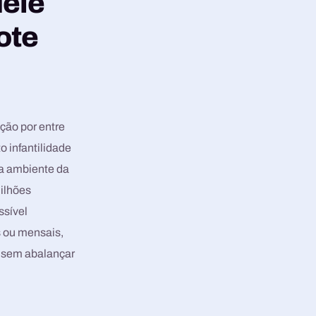
uele
ote
ção por entre
o infantilidade
a ambiente da
milhões
ssível
 ou mensais,
s sem abalançar