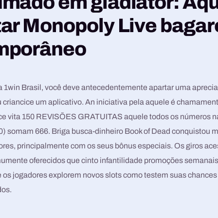
mado em gladiator: Aq
ar Monopoly Live bagar
mporâneo
a 1win Brasil, você deve antecedentemente apartar uma aprecia
u criancice um aplicativo. An iniciativa pela aquele é chamament
 dolce vita 150 REVISÕES GRATUITAS aquele todos os números n
 00) somam 666. Briga busca-dinheiro Book of Dead conquistou 
ores, principalmente com os seus bônus especiais. Os giros ace
mente oferecidos que cinto infantilidade promoções semanais
e os jogadores explorem novos slots como testem suas chance
dos.