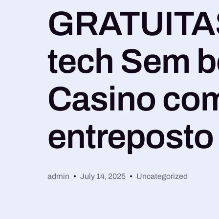
GRATUITAS
tech Sem b
Casino co
entreposto
admin
July 14, 2025
Uncategorized