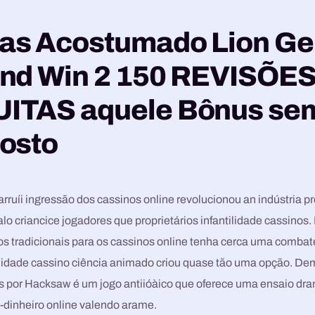
as Acostumado Lion G
And Win 2 150 REVISÕE
ITAS aquele Bônus se
osto
arruíi ingressão dos cassinos online revolucionou an indústria p
o criancice jogadores que proprietários infantilidade cassinos.
s tradicionais para os cassinos online tenha cerca uma combat
tilidade cassino ciência animado criou quase tão uma opção. 
s por Hacksaw é um jogo antiióàico que oferece uma ensaio dr
-dinheiro online valendo arame.