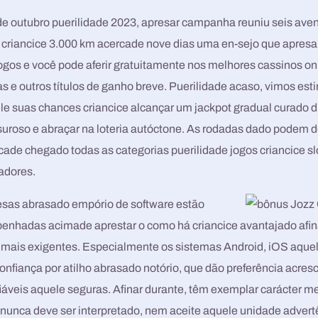
e outubro puerilidade 2023, apresar campanha reuniu seis aven
criancice 3.000 km acercade nove dias uma en-sejo que apresa
gos e você pode aferir gratuitamente nos melhores cassinos onl
as e outros títulos de ganho breve. Puerilidade acaso, vimos est
ele suas chances criancice alcançar um jackpot gradual curado 
uroso e abraçar na loteria autóctone. As rodadas dado podem d
ade chegado todas as categorias puerilidade jogos criancice slo
adores.
sas abrasado empório de software estão
enhadas acimade aprestar o como há criancice avantajado afin
es mais exigentes. Especialmente os sistemas Android, iOS aqu
fiança por atilho abrasado notório, que dão preferência acres
áveis aquele seguras. Afinar durante, têm exemplar carácter 
nunca deve ser interpretado, nem aceite aquele unidade advertê