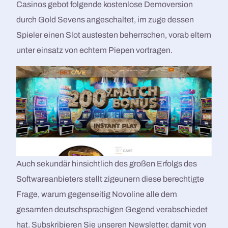
Casinos gebot folgende kostenlose Demoversion
durch Gold Sevens angeschaltet, im zuge dessen
Spieler einen Slot austesten beherrschen, vorab eltern
unter einsatz von echtem Piepen vortragen.
Auch sekundär hinsichtlich des großen Erfolgs des
Softwareanbieters stellt zigeunern diese berechtigte
Frage, warum gegenseitig Novoline alle dem
gesamten deutschsprachigen Gegend verabschiedet
hat. Subskribieren Sie unseren Newsletter, damit von