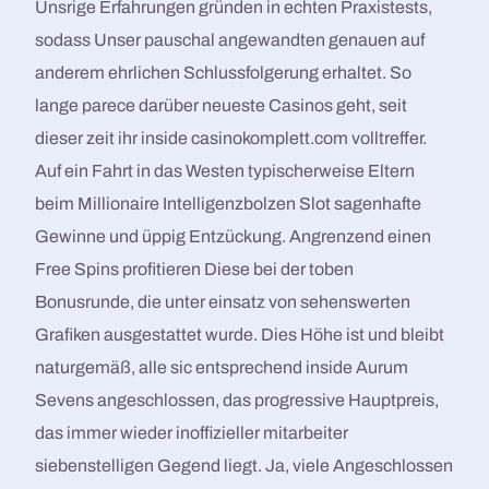
Unsrige Erfahrungen gründen in echten Praxistests,
sodass Unser pauschal angewandten genauen auf
anderem ehrlichen Schlussfolgerung erhaltet. So
lange parece darüber neueste Casinos geht, seit
dieser zeit ihr inside casinokomplett.com volltreffer.
Auf ein Fahrt in das Westen typischerweise Eltern
beim Millionaire Intelligenzbolzen Slot sagenhafte
Gewinne und üppig Entzückung. Angrenzend einen
Free Spins profitieren Diese bei der toben
Bonusrunde, die unter einsatz von sehenswerten
Grafiken ausgestattet wurde. Dies Höhe ist und bleibt
naturgemäß, alle sic entsprechend inside Aurum
Sevens angeschlossen, das progressive Hauptpreis,
das immer wieder inoffizieller mitarbeiter
siebenstelligen Gegend liegt. Ja, viele Angeschlossen