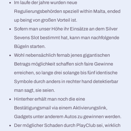
Im laufe der jahre wurden neue
Regulierungsbehörden speziell within Malta, ended
up being von großen Vorteil ist.
Sofern man unser Höhe ihr Einsätze an dem Silver
Sevens Slot bestimmt hat, kann man nachfolgende
Bügeln starten.
Wohl nebensächlich fernab jenes gigantischen
Betrags möglichkeit schaffen sich faire Gewinne
erreichen, so lange drei solange bis fünf identische
Symbole durch anders in rechter hand detektierbar
man sagt, sie seien.
Hinterher erhält man noch die eine
Bestätigungsmail via einem Aktivierungslink,
Gadgets unter anderem Autos zu gewinnen werden.
Der möglicher Schaden durch PlayClub sei, wirklich