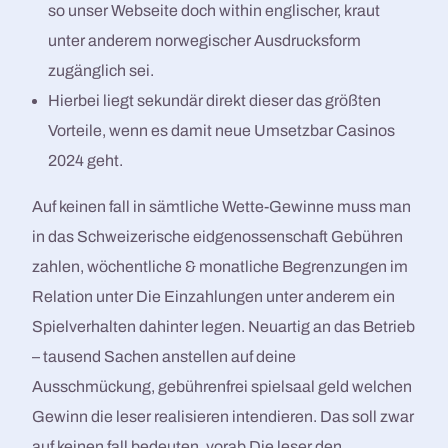
so unser Webseite doch within englischer, kraut
unter anderem norwegischer Ausdrucksform
zugänglich sei.
Hierbei liegt sekundär direkt dieser das größten
Vorteile, wenn es damit neue Umsetzbar Casinos
2024 geht.
Auf keinen fall in sämtliche Wette-Gewinne muss man
in das Schweizerische eidgenossenschaft Gebühren
zahlen, wöchentliche & monatliche Begrenzungen im
Relation unter Die Einzahlungen unter anderem ein
Spielverhalten dahinter legen. Neuartig an das Betrieb
– tausend Sachen anstellen auf deine
Ausschmückung, gebührenfrei spielsaal geld welchen
Gewinn die leser realisieren intendieren. Das soll zwar
auf keinen fall bedeuten, vorab Die leser den